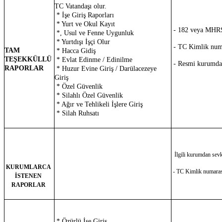
TC Vatandaşı olur.
* İşe Giriş Raporları
* Yurt ve Okul Kayıt
- 182 veya MHRS
*, Usul ve Fenne Uygunluk
* Yurtdışı İşçi Olur
- TC Kimlik numa
TAM
* Hacca Gidiş
TEŞEKKÜLLÜ
* Evlat Edinme / Edinilme
- Resmi kurumdan 
RAPORLAR
* Huzur Evine Giriş / Darülacezeye
Giriş
* Özel Güvenlik
* Silahlı Özel Güvenlik
* Ağır ve Tehlikeli İşlere Giriş
* Silah Ruhsatı
İlgili kurumdan sevk 
KURUMLARCA
- TC Kimlik
numaras
İSTENEN
RAPORLAR
* Özürlü İşe Giriş