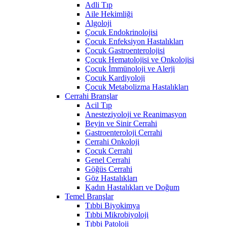
Adli Tıp
Aile Hekimliği
Algoloji
Çocuk Endokrinolojisi
Çocuk Enfeksiyon Hastalıkları
Çocuk Gastroenterolojisi
Çocuk Hematolojisi ve Onkolojisi
Çocuk İmmünoloji ve Alerji
Çocuk Kardiyoloji
Çocuk Metabolizma Hastalıkları
Cerrahi Branşlar
Acil Tıp
Anesteziyoloji ve Reanimasyon
Beyin ve Sinir Cerrahi
Gastroenteroloji Cerrahi
Cerrahi Onkoloji
Çocuk Cerrahi
Genel Cerrahi
Göğüs Cerrahi
Göz Hastalıkları
Kadın Hastalıkları ve Doğum
Temel Branşlar
Tıbbi Biyokimya
Tıbbi Mikrobiyoloji
Tıbbi Patoloji