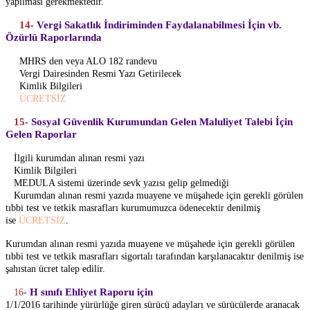
yapılması gerekmektedir.
14
Vergi Sakatlık İndiriminden Faydalanabilmesi İçin vb.
-
Özürlü Raporlarında
MHRS den veya ALO 182 randevu
Vergi Dairesinden Resmi Yazı Getirilecek
Kimlik Bilgileri
ÜCRETSİZ
15
Sosyal Güvenlik Kurumundan Gelen Maluliyet Talebi İçin
-
Gelen Raporlar
İlgili kurumdan alınan resmi yazı
Kimlik Bilgileri
MEDULA sistemi üzerinde sevk yazısı gelip gelmediği
Kurumdan alınan resmi yazıda muayene ve müşahede için gerekli görülen
tıbbi test ve tetkik masrafları kurumumuzca ödenecektir denilmiş
ise
ÜCRETSİZ
.
Kurumdan alınan resmi yazıda muayene ve müşahede için gerekli görülen
tıbbi test ve tetkik masrafları sigortalı tarafından karşılanacaktır denilmiş ise
şahıstan ücret talep edilir.
H sınıfı Ehliyet Raporu için
16
-
1/1/2016 tarihinde yürürlüğe giren sürücü adayları ve sürücülerde aranacak