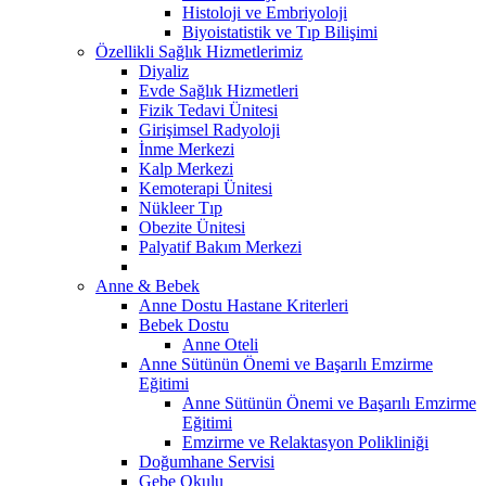
Histoloji ve Embriyoloji
Biyoistatistik ve Tıp Bilişimi
Özellikli Sağlık Hizmetlerimiz
Diyaliz
Evde Sağlık Hizmetleri
Fizik Tedavi Ünitesi
Girişimsel Radyoloji
İnme Merkezi
Kalp Merkezi
Kemoterapi Ünitesi
Nükleer Tıp
Obezite Ünitesi
Palyatif Bakım Merkezi
Anne & Bebek
Anne Dostu Hastane Kriterleri
Bebek Dostu
Anne Oteli
Anne Sütünün Önemi ve Başarılı Emzirme
Eğitimi
Anne Sütünün Önemi ve Başarılı Emzirme
Eğitimi
Emzirme ve Relaktasyon Polikliniği
Doğumhane Servisi
Gebe Okulu