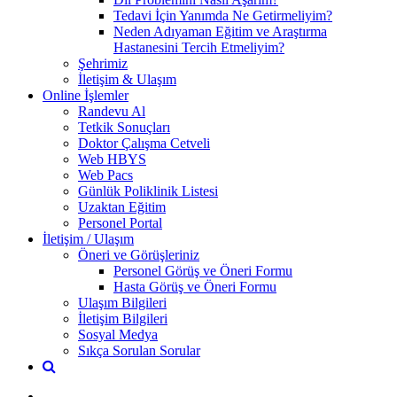
Tedavi İçin Yanımda Ne Getirmeliyim?
Neden Adıyaman Eğitim ve Araştırma
Hastanesini Tercih Etmeliyim?
Şehrimiz
İletişim & Ulaşım
Online İşlemler
Randevu Al
Tetkik Sonuçları
Doktor Çalışma Cetveli
Web HBYS
Web Pacs
Günlük Poliklinik Listesi
Uzaktan Eğitim
Personel Portal
İletişim / Ulaşım
Öneri ve Görüşleriniz
Personel Görüş ve Öneri Formu
Hasta Görüş ve Öneri Formu
Ulaşım Bilgileri
İletişim Bilgileri
Sosyal Medya
Sıkça Sorulan Sorular