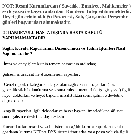
NOT: Resmi Kurumlardan ( Savcılık , Emniyet , Mahkemeler )
sevk yazısı ile başvuranlardan Randevu Talep edilmemektedir.
Heyet günlerinin olduğu Pazartesi , Salı, Çarşamba Perşembe
günleri başvuruları alınmaktadır.
!!! RANDEVULU HASTA DIŞINDA HASTA KABULÜ
YAPILMAMAKTADIR
.
Sağlık Kurulu Raporlarının Düzenlenmesi ve Teslim İşlemleri Nasıl
Yapılmaktadır ?
İmza ve onay işlemlerinin tamamlanmasının ardından;
Şahsen müracaat ile düzenlenen raporlar;
-Genel raporlar kategorisinde yer alan sağlık kurulu raporları ( özel
güvenlik silah bulundurma ve taşıma ruhsatı memurluk, işe giriş vs. ) ilgili
heyet doktorları ve heyet başkanı imzalattıktan sonra şahsın e devletine
düşmektedir.
-engelli raporları ilgili doktorlar ve heyet başkanı imzaladıktan 48 saat
sonra şahsın e devletine düşmektedir.
Kurumlardan resmi yazı ile istenen sağlık kurulu raporları
evrakı
gönderen kuruma KEP ve DYS sistemi üzerinden ve e posta yoluyla ilgili