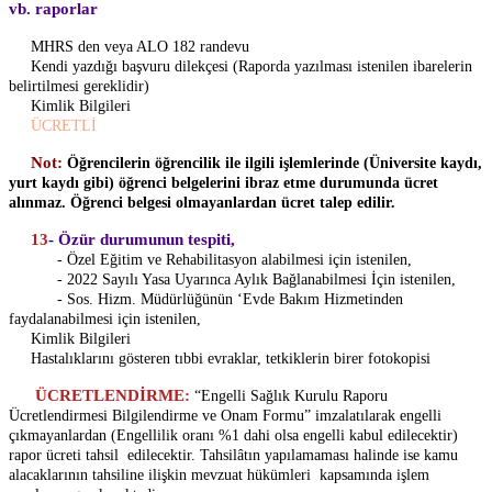
vb. raporlar
MHRS den veya ALO 182 randevu
Kendi yazdığı başvuru dilekçesi (Raporda yazılması istenilen ibarelerin
belirtilmesi gereklidir)
Kimlik Bilgileri
ÜCRETLİ
Not:
Öğrencilerin öğrencilik ile ilgili işlemlerinde (Üniversite kaydı,
yurt kaydı gibi) öğrenci belgelerini ibraz etme durumunda ücret
alınmaz. Öğrenci belgesi olmayanlardan ücret talep edilir.
13
-
Özür durumunun tespiti,
- Özel Eğitim ve Rehabilitasyon alabilmesi için istenilen,
- 2022 Sayılı Yasa Uyarınca Aylık Bağlanabilmesi İçin istenilen,
- Sos. Hizm. Müdürlüğünün ‘Evde Bakım Hizmetinden
faydalanabilmesi için istenilen,
Kimlik Bilgileri
Hastalıklarını gösteren tıbbi evraklar, tetkiklerin birer fotokopisi
ÜCRETLENDİRME:
“Engelli Sağlık Kurulu Raporu
Ücretlendirmesi Bilgilendirme ve Onam Formu” imzalatılarak engelli
çıkmayanlardan (Engellilik oranı %1 dahi olsa engelli kabul edilecektir)
rapor ücreti tahsil edilecektir. Tahsilâtın yapılamaması halinde ise kamu
alacaklarının tahsiline ilişkin mevzuat hükümleri kapsamında işlem