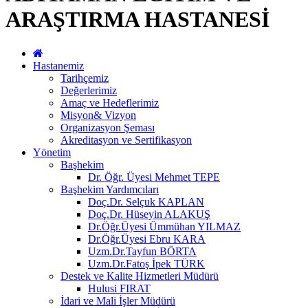
ARAŞTIRMA HASTANESİ
Hastanemiz
Tarihçemiz
Değerlerimiz
Amaç ve Hedeflerimiz
Misyon& Vizyon
Organizasyon Şeması
Akreditasyon ve Sertifikasyon
Yönetim
Başhekim
Dr. Öğr. Üyesi Mehmet TEPE
Başhekim Yardımcıları
Doç.Dr. Selçuk KAPLAN
Doç.Dr. Hüseyin ALAKUŞ
Dr.Öğr.Üyesi Ümmühan YILMAZ
Dr.Öğr.Üyesi Ebru KARA
Uzm.Dr.Tayfun BÖRTA
Uzm.Dr.Fatoş İpek TÜRK
Destek ve Kalite Hizmetleri Müdürü
Hulusi FIRAT
İdari ve Mali İşler Müdürü