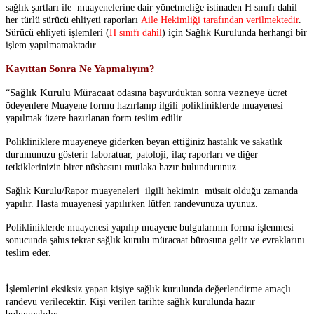
sağlık şartları ile m
uayenelerine dair yönetmeliğe istinaden H sınıfı dahil
her türlü sürücü ehliyeti raporları
Aile Hekimliği tarafından verilmektedir
.
Sürücü ehliyeti işlemleri (
H sınıfı dahil
) için Sağlık Kurulunda herhangi bir
işlem yapılmamaktadır.
Kayıttan Sonra Ne Yapmalıyım?
Sağlık Kurulu Müracaat
vezneye
“
odasına başvurduktan sonra
ücret
ödeyenlere Muayene formu hazırlanıp ilgili polikliniklerde muayenesi
yapılmak üzere hazırlanan form teslim edilir.
Polikliniklere muayeneye giderken beyan ettiğiniz hastalık ve sakatlık
durumunuzu gösterir laboratuar, patoloji, ilaç raporları ve diğer
tetkiklerinizin birer nüshasını mutlaka hazır bulundurunuz.
Sağlık Kurulu/Rapor muayeneleri ilgili hekimin müsait olduğu zamanda
yapılır. Hasta muayenesi yapılırken lütfen randevunuza uyunuz.
Polikliniklerde muayenesi yapılıp muayene bulgularının forma işlenmesi
sonucunda şahıs tekrar sağlık kurulu müracaat bürosuna gelir ve evraklarını
teslim eder.
İşlemlerini eksiksiz yapan kişiye sağlık kurulunda değerlendirme amaçlı
randevu verilecektir. Kişi verilen tarihte sağlık kurulunda hazır