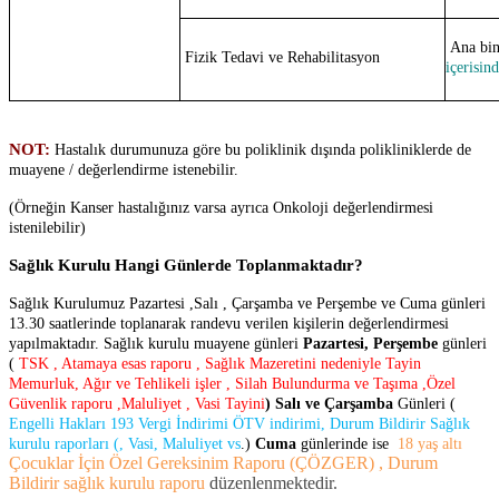
Ana bi
Fizik Tedavi ve Rehabilitasyon
içerisind
NOT:
Hastalık durumunuza göre bu poliklinik dışında polikliniklerde de
muayene / değerlendirme istenebilir.
(Örneğin Kanser hastalığınız varsa ayrıca Onkoloji değerlendirmesi
istenilebilir)
Sağlık Kurulu Hangi Günlerde Toplanmaktadır?
Sağlık Kurulumuz Pazartesi ,Salı , Çarşamba ve Perşembe ve Cuma günleri
13.30 saatlerinde toplanarak randevu verilen kişilerin değerlendirmesi
yapılmaktadır. Sağlık kurulu muayene günleri
Pazartesi, Perşembe
günleri
(
TSK , Atamaya esas raporu , Sağlık Mazeretini nedeniyle Tayin
Memurluk, Ağır ve Tehlikeli işler , Silah Bulundurma ve Taşıma ,Özel
Güvenlik raporu ,Maluliyet , Vasi Tayini
) Salı ve Çarşamba
Günleri (
Engelli Hakları 193 Vergi İndirimi ÖTV indirimi, Durum Bildirir Sağlık
kurulu raporları (, Vasi, Maluliyet vs
.)
Cuma
günlerinde ise
18 yaş altı
Çocuklar İçin Özel Gereksinim Raporu (ÇÖZGER) , Durum
Bildirir sağlık kurulu raporu
düzenlenmektedir.