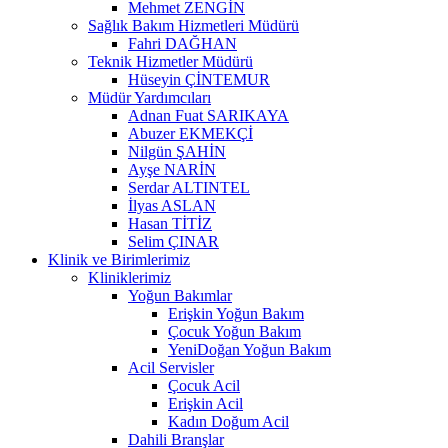
Mehmet ZENGİN
Sağlık Bakım Hizmetleri Müdürü
Fahri DAĞHAN
Teknik Hizmetler Müdürü
Hüseyin ÇİNTEMUR
Müdür Yardımcıları
Adnan Fuat SARIKAYA
Abuzer EKMEKÇİ
Nilgün ŞAHİN
Ayşe NARİN
Serdar ALTINTEL
İlyas ASLAN
Hasan TİTİZ
Selim ÇINAR
Klinik ve Birimlerimiz
Kliniklerimiz
Yoğun Bakımlar
Erişkin Yoğun Bakım
Çocuk Yoğun Bakım
YeniDoğan Yoğun Bakım
Acil Servisler
Çocuk Acil
Erişkin Acil
Kadın Doğum Acil
Dahili Branşlar