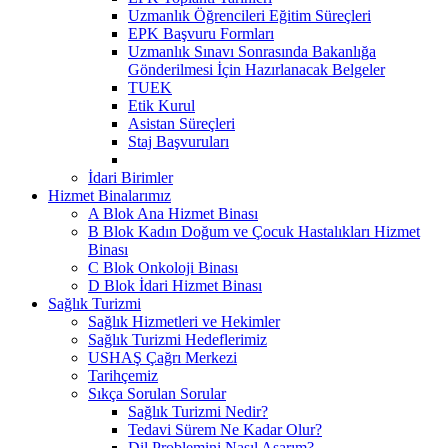
Uzmanlık Öğrencileri Eğitim Süreçleri
EPK Başvuru Formları
Uzmanlık Sınavı Sonrasında Bakanlığa
Gönderilmesi İçin Hazırlanacak Belgeler
TUEK
Etik Kurul
Asistan Süreçleri
Staj Başvuruları
İdari Birimler
Hizmet Binalarımız
A Blok Ana Hizmet Binası
B Blok Kadın Doğum ve Çocuk Hastalıkları Hizmet
Binası
C Blok Onkoloji Binası
D Blok İdari Hizmet Binası
Sağlık Turizmi
Sağlık Hizmetleri ve Hekimler
Sağlık Turizmi Hedeflerimiz
USHAŞ Çağrı Merkezi
Tarihçemiz
Sıkça Sorulan Sorular
Sağlık Turizmi Nedir?
Tedavi Sürem Ne Kadar Olur?
Dil Problemini Nasıl Aşarım?