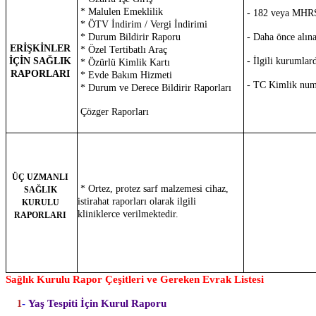
* Malulen Emeklilik
- 182 veya MHR
* ÖTV İndirim / Vergi İndirimi
* Durum Bildirir Raporu
- Daha önce alına
ERİŞKİNLER
* Özel Tertibatlı Araç
İÇİN SAĞLIK
- İlgili kurumlar
* Özürlü Kimlik Kartı
RAPORLARI
* Evde Bakım Hizmeti
- TC Kimlik
num
* Durum ve Derece Bildirir Raporları
Çözger Raporları
ÜÇ UZMANLI
* Ortez, protez sarf malzemesi cihaz,
SAĞLIK
istirahat raporları olarak ilgili
KURULU
kliniklerce verilmektedir.
RAPORLARI
Sağlık Kurulu Rapor Çeşitleri ve Gereken Evrak Listesi
-
Yaş Tespiti İçin Kurul Raporu
1