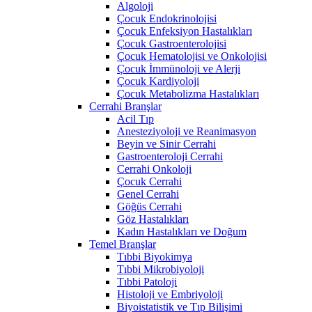
Algoloji
Çocuk Endokrinolojisi
Çocuk Enfeksiyon Hastalıkları
Çocuk Gastroenterolojisi
Çocuk Hematolojisi ve Onkolojisi
Çocuk İmmünoloji ve Alerji
Çocuk Kardiyoloji
Çocuk Metabolizma Hastalıkları
Cerrahi Branşlar
Acil Tıp
Anesteziyoloji ve Reanimasyon
Beyin ve Sinir Cerrahi
Gastroenteroloji Cerrahi
Cerrahi Onkoloji
Çocuk Cerrahi
Genel Cerrahi
Göğüs Cerrahi
Göz Hastalıkları
Kadın Hastalıkları ve Doğum
Temel Branşlar
Tıbbi Biyokimya
Tıbbi Mikrobiyoloji
Tıbbi Patoloji
Histoloji ve Embriyoloji
Biyoistatistik ve Tıp Bilişimi