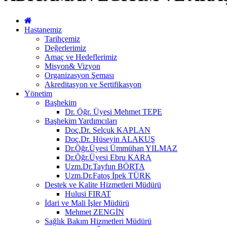
Hastanemiz
Tarihçemiz
Değerlerimiz
Amaç ve Hedeflerimiz
Misyon& Vizyon
Organizasyon Şeması
Akreditasyon ve Sertifikasyon
Yönetim
Başhekim
Dr. Öğr. Üyesi Mehmet TEPE
Başhekim Yardımcıları
Doç.Dr. Selçuk KAPLAN
Doç.Dr. Hüseyin ALAKUŞ
Dr.Öğr.Üyesi Ümmühan YILMAZ
Dr.Öğr.Üyesi Ebru KARA
Uzm.Dr.Tayfun BÖRTA
Uzm.Dr.Fatoş İpek TÜRK
Destek ve Kalite Hizmetleri Müdürü
Hulusi FIRAT
İdari ve Mali İşler Müdürü
Mehmet ZENGİN
Sağlık Bakım Hizmetleri Müdürü