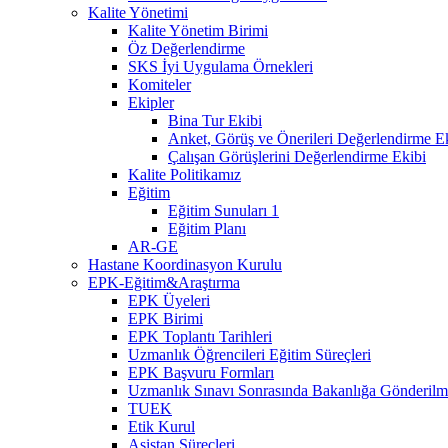
Kalite Yönetimi
Kalite Yönetim Birimi
Öz Değerlendirme
SKS İyi Uygulama Örnekleri
Komiteler
Ekipler
Bina Tur Ekibi
Anket, Görüş ve Önerileri Değerlendirme E
Çalışan Görüşlerini Değerlendirme Ekibi
Kalite Politikamız
Eğitim
Eğitim Sunuları 1
Eğitim Planı
AR-GE
Hastane Koordinasyon Kurulu
EPK-Eğitim&Araştırma
EPK Üyeleri
EPK Birimi
EPK Toplantı Tarihleri
Uzmanlık Öğrencileri Eğitim Süreçleri
EPK Başvuru Formları
Uzmanlık Sınavı Sonrasında Bakanlığa Gönderilme
TUEK
Etik Kurul
Asistan Süreçleri