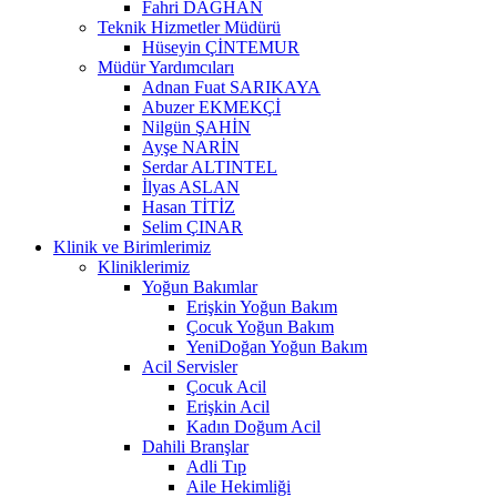
Fahri DAĞHAN
Teknik Hizmetler Müdürü
Hüseyin ÇİNTEMUR
Müdür Yardımcıları
Adnan Fuat SARIKAYA
Abuzer EKMEKÇİ
Nilgün ŞAHİN
Ayşe NARİN
Serdar ALTINTEL
İlyas ASLAN
Hasan TİTİZ
Selim ÇINAR
Klinik ve Birimlerimiz
Kliniklerimiz
Yoğun Bakımlar
Erişkin Yoğun Bakım
Çocuk Yoğun Bakım
YeniDoğan Yoğun Bakım
Acil Servisler
Çocuk Acil
Erişkin Acil
Kadın Doğum Acil
Dahili Branşlar
Adli Tıp
Aile Hekimliği