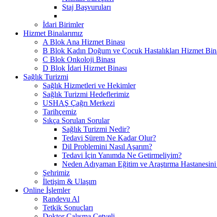
Staj Başvuruları
İdari Birimler
Hizmet Binalarımız
A Blok Ana Hizmet Binası
B Blok Kadın Doğum ve Çocuk Hastalıkları Hizmet Bin
C Blok Onkoloji Binası
D Blok İdari Hizmet Binası
Sağlık Turizmi
Sağlık Hizmetleri ve Hekimler
Sağlık Turizmi Hedeflerimiz
USHAŞ Çağrı Merkezi
Tarihçemiz
Sıkça Sorulan Sorular
Sağlık Turizmi Nedir?
Tedavi Sürem Ne Kadar Olur?
Dil Problemini Nasıl Aşarım?
Tedavi İçin Yanımda Ne Getirmeliyim?
Neden Adıyaman Eğitim ve Araştırma Hastanesini
Şehrimiz
İletişim & Ulaşım
Online İşlemler
Randevu Al
Tetkik Sonuçları
Doktor Çalışma Cetveli