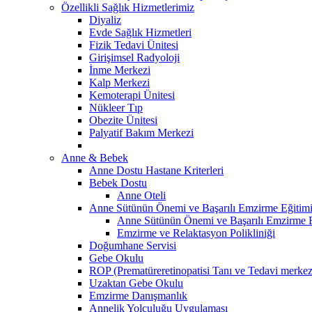
Özellikli Sağlık Hizmetlerimiz
Diyaliz
Evde Sağlık Hizmetleri
Fizik Tedavi Ünitesi
Girişimsel Radyoloji
İnme Merkezi
Kalp Merkezi
Kemoterapi Ünitesi
Nükleer Tıp
Obezite Ünitesi
Palyatif Bakım Merkezi
Anne & Bebek
Anne Dostu Hastane Kriterleri
Bebek Dostu
Anne Oteli
Anne Sütünün Önemi ve Başarılı Emzirme Eğitim
Anne Sütünün Önemi ve Başarılı Emzirme E
Emzirme ve Relaktasyon Polikliniği
Doğumhane Servisi
Gebe Okulu
ROP (Prematüreretinopatisi Tanı ve Tedavi merkez
Uzaktan Gebe Okulu
Emzirme Danışmanlık
Annelik Yolculuğu Uygulaması