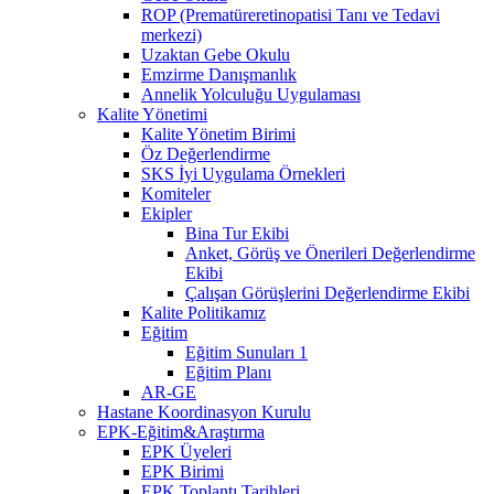
ROP (Prematüreretinopatisi Tanı ve Tedavi
merkezi)
Uzaktan Gebe Okulu
Emzirme Danışmanlık
Annelik Yolculuğu Uygulaması
Kalite Yönetimi
Kalite Yönetim Birimi
Öz Değerlendirme
SKS İyi Uygulama Örnekleri
Komiteler
Ekipler
Bina Tur Ekibi
Anket, Görüş ve Önerileri Değerlendirme
Ekibi
Çalışan Görüşlerini Değerlendirme Ekibi
Kalite Politikamız
Eğitim
Eğitim Sunuları 1
Eğitim Planı
AR-GE
Hastane Koordinasyon Kurulu
EPK-Eğitim&Araştırma
EPK Üyeleri
EPK Birimi
EPK Toplantı Tarihleri