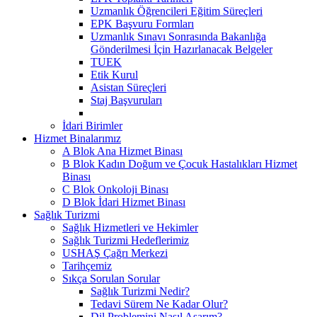
Uzmanlık Öğrencileri Eğitim Süreçleri
EPK Başvuru Formları
Uzmanlık Sınavı Sonrasında Bakanlığa
Gönderilmesi İçin Hazırlanacak Belgeler
TUEK
Etik Kurul
Asistan Süreçleri
Staj Başvuruları
İdari Birimler
Hizmet Binalarımız
A Blok Ana Hizmet Binası
B Blok Kadın Doğum ve Çocuk Hastalıkları Hizmet
Binası
C Blok Onkoloji Binası
D Blok İdari Hizmet Binası
Sağlık Turizmi
Sağlık Hizmetleri ve Hekimler
Sağlık Turizmi Hedeflerimiz
USHAŞ Çağrı Merkezi
Tarihçemiz
Sıkça Sorulan Sorular
Sağlık Turizmi Nedir?
Tedavi Sürem Ne Kadar Olur?
Dil Problemini Nasıl Aşarım?