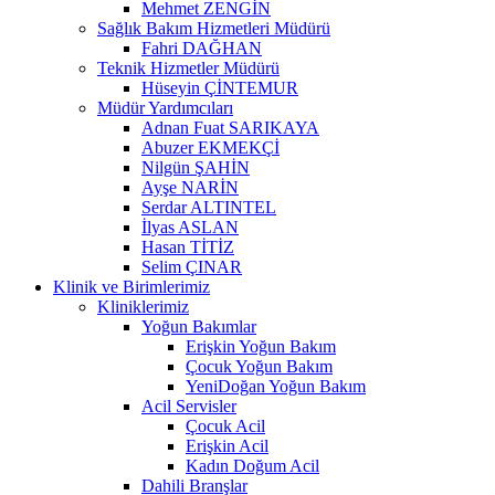
Mehmet ZENGİN
Sağlık Bakım Hizmetleri Müdürü
Fahri DAĞHAN
Teknik Hizmetler Müdürü
Hüseyin ÇİNTEMUR
Müdür Yardımcıları
Adnan Fuat SARIKAYA
Abuzer EKMEKÇİ
Nilgün ŞAHİN
Ayşe NARİN
Serdar ALTINTEL
İlyas ASLAN
Hasan TİTİZ
Selim ÇINAR
Klinik ve Birimlerimiz
Kliniklerimiz
Yoğun Bakımlar
Erişkin Yoğun Bakım
Çocuk Yoğun Bakım
YeniDoğan Yoğun Bakım
Acil Servisler
Çocuk Acil
Erişkin Acil
Kadın Doğum Acil
Dahili Branşlar