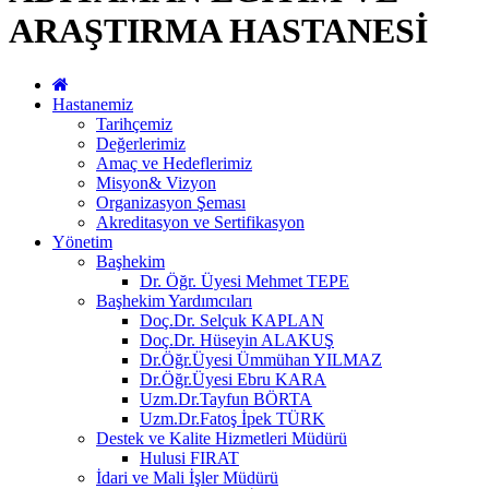
ARAŞTIRMA HASTANESİ
Hastanemiz
Tarihçemiz
Değerlerimiz
Amaç ve Hedeflerimiz
Misyon& Vizyon
Organizasyon Şeması
Akreditasyon ve Sertifikasyon
Yönetim
Başhekim
Dr. Öğr. Üyesi Mehmet TEPE
Başhekim Yardımcıları
Doç.Dr. Selçuk KAPLAN
Doç.Dr. Hüseyin ALAKUŞ
Dr.Öğr.Üyesi Ümmühan YILMAZ
Dr.Öğr.Üyesi Ebru KARA
Uzm.Dr.Tayfun BÖRTA
Uzm.Dr.Fatoş İpek TÜRK
Destek ve Kalite Hizmetleri Müdürü
Hulusi FIRAT
İdari ve Mali İşler Müdürü