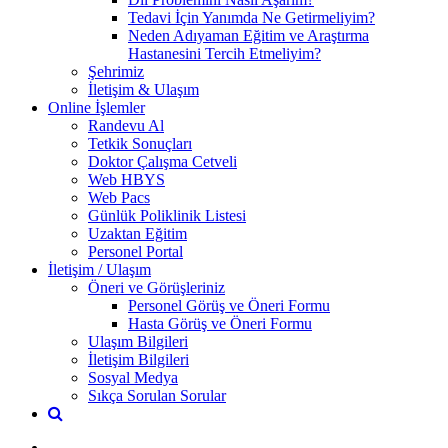
Tedavi İçin Yanımda Ne Getirmeliyim?
Neden Adıyaman Eğitim ve Araştırma
Hastanesini Tercih Etmeliyim?
Şehrimiz
İletişim & Ulaşım
Online İşlemler
Randevu Al
Tetkik Sonuçları
Doktor Çalışma Cetveli
Web HBYS
Web Pacs
Günlük Poliklinik Listesi
Uzaktan Eğitim
Personel Portal
İletişim / Ulaşım
Öneri ve Görüşleriniz
Personel Görüş ve Öneri Formu
Hasta Görüş ve Öneri Formu
Ulaşım Bilgileri
İletişim Bilgileri
Sosyal Medya
Sıkça Sorulan Sorular