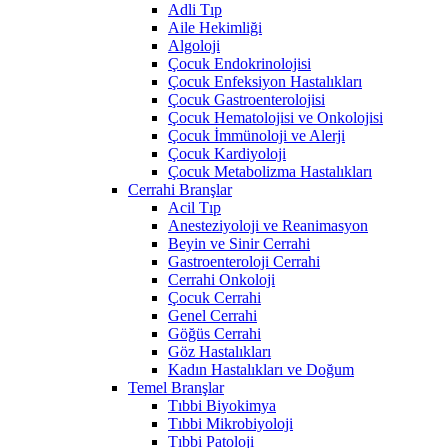
Adli Tıp
Aile Hekimliği
Algoloji
Çocuk Endokrinolojisi
Çocuk Enfeksiyon Hastalıkları
Çocuk Gastroenterolojisi
Çocuk Hematolojisi ve Onkolojisi
Çocuk İmmünoloji ve Alerji
Çocuk Kardiyoloji
Çocuk Metabolizma Hastalıkları
Cerrahi Branşlar
Acil Tıp
Anesteziyoloji ve Reanimasyon
Beyin ve Sinir Cerrahi
Gastroenteroloji Cerrahi
Cerrahi Onkoloji
Çocuk Cerrahi
Genel Cerrahi
Göğüs Cerrahi
Göz Hastalıkları
Kadın Hastalıkları ve Doğum
Temel Branşlar
Tıbbi Biyokimya
Tıbbi Mikrobiyoloji
Tıbbi Patoloji