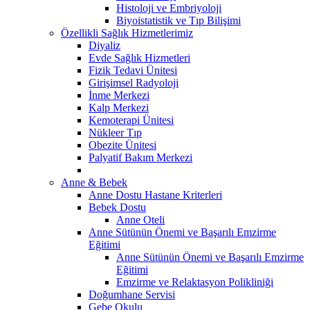
Histoloji ve Embriyoloji
Biyoistatistik ve Tıp Bilişimi
Özellikli Sağlık Hizmetlerimiz
Diyaliz
Evde Sağlık Hizmetleri
Fizik Tedavi Ünitesi
Girişimsel Radyoloji
İnme Merkezi
Kalp Merkezi
Kemoterapi Ünitesi
Nükleer Tıp
Obezite Ünitesi
Palyatif Bakım Merkezi
Anne & Bebek
Anne Dostu Hastane Kriterleri
Bebek Dostu
Anne Oteli
Anne Sütünün Önemi ve Başarılı Emzirme
Eğitimi
Anne Sütünün Önemi ve Başarılı Emzirme
Eğitimi
Emzirme ve Relaktasyon Polikliniği
Doğumhane Servisi
Gebe Okulu