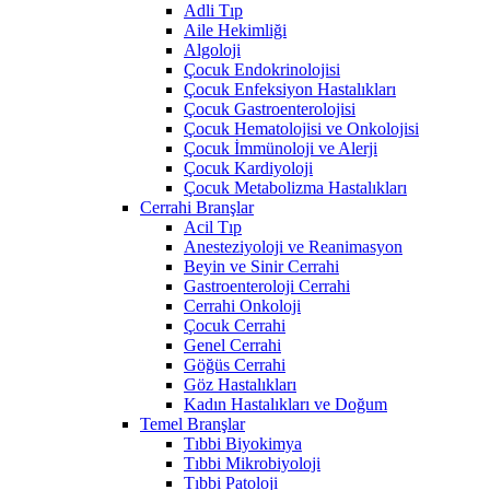
Adli Tıp
Aile Hekimliği
Algoloji
Çocuk Endokrinolojisi
Çocuk Enfeksiyon Hastalıkları
Çocuk Gastroenterolojisi
Çocuk Hematolojisi ve Onkolojisi
Çocuk İmmünoloji ve Alerji
Çocuk Kardiyoloji
Çocuk Metabolizma Hastalıkları
Cerrahi Branşlar
Acil Tıp
Anesteziyoloji ve Reanimasyon
Beyin ve Sinir Cerrahi
Gastroenteroloji Cerrahi
Cerrahi Onkoloji
Çocuk Cerrahi
Genel Cerrahi
Göğüs Cerrahi
Göz Hastalıkları
Kadın Hastalıkları ve Doğum
Temel Branşlar
Tıbbi Biyokimya
Tıbbi Mikrobiyoloji
Tıbbi Patoloji