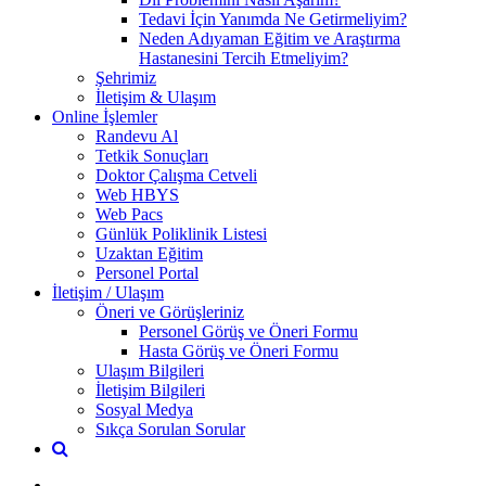
Tedavi İçin Yanımda Ne Getirmeliyim?
Neden Adıyaman Eğitim ve Araştırma
Hastanesini Tercih Etmeliyim?
Şehrimiz
İletişim & Ulaşım
Online İşlemler
Randevu Al
Tetkik Sonuçları
Doktor Çalışma Cetveli
Web HBYS
Web Pacs
Günlük Poliklinik Listesi
Uzaktan Eğitim
Personel Portal
İletişim / Ulaşım
Öneri ve Görüşleriniz
Personel Görüş ve Öneri Formu
Hasta Görüş ve Öneri Formu
Ulaşım Bilgileri
İletişim Bilgileri
Sosyal Medya
Sıkça Sorulan Sorular