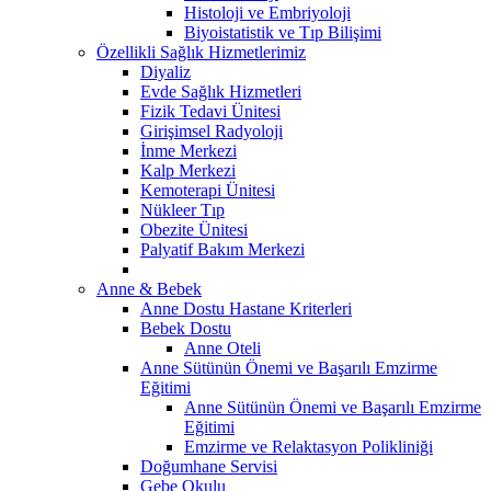
Histoloji ve Embriyoloji
Biyoistatistik ve Tıp Bilişimi
Özellikli Sağlık Hizmetlerimiz
Diyaliz
Evde Sağlık Hizmetleri
Fizik Tedavi Ünitesi
Girişimsel Radyoloji
İnme Merkezi
Kalp Merkezi
Kemoterapi Ünitesi
Nükleer Tıp
Obezite Ünitesi
Palyatif Bakım Merkezi
Anne & Bebek
Anne Dostu Hastane Kriterleri
Bebek Dostu
Anne Oteli
Anne Sütünün Önemi ve Başarılı Emzirme
Eğitimi
Anne Sütünün Önemi ve Başarılı Emzirme
Eğitimi
Emzirme ve Relaktasyon Polikliniği
Doğumhane Servisi
Gebe Okulu