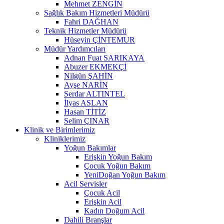
Mehmet ZENGİN
Sağlık Bakım Hizmetleri Müdürü
Fahri DAĞHAN
Teknik Hizmetler Müdürü
Hüseyin ÇİNTEMUR
Müdür Yardımcıları
Adnan Fuat SARIKAYA
Abuzer EKMEKÇİ
Nilgün ŞAHİN
Ayşe NARİN
Serdar ALTINTEL
İlyas ASLAN
Hasan TİTİZ
Selim ÇINAR
Klinik ve Birimlerimiz
Kliniklerimiz
Yoğun Bakımlar
Erişkin Yoğun Bakım
Çocuk Yoğun Bakım
YeniDoğan Yoğun Bakım
Acil Servisler
Çocuk Acil
Erişkin Acil
Kadın Doğum Acil
Dahili Branşlar