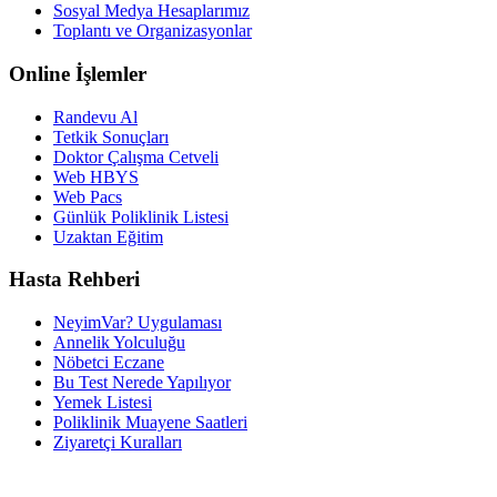
Sosyal Medya Hesaplarımız
Toplantı ve Organizasyonlar
Online İşlemler
Randevu Al
Tetkik Sonuçları
Doktor Çalışma Cetveli
Web HBYS
Web Pacs
Günlük Poliklinik Listesi
Uzaktan Eğitim
Hasta Rehberi
NeyimVar? Uygulaması
Annelik Yolculuğu
Nöbetci Eczane
Bu Test Nerede Yapılıyor
Yemek Listesi
Poliklinik Muayene Saatleri
Ziyaretçi Kuralları