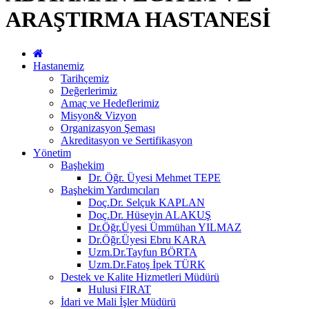
ARAŞTIRMA HASTANESİ
Hastanemiz
Tarihçemiz
Değerlerimiz
Amaç ve Hedeflerimiz
Misyon& Vizyon
Organizasyon Şeması
Akreditasyon ve Sertifikasyon
Yönetim
Başhekim
Dr. Öğr. Üyesi Mehmet TEPE
Başhekim Yardımcıları
Doç.Dr. Selçuk KAPLAN
Doç.Dr. Hüseyin ALAKUŞ
Dr.Öğr.Üyesi Ümmühan YILMAZ
Dr.Öğr.Üyesi Ebru KARA
Uzm.Dr.Tayfun BÖRTA
Uzm.Dr.Fatoş İpek TÜRK
Destek ve Kalite Hizmetleri Müdürü
Hulusi FIRAT
İdari ve Mali İşler Müdürü