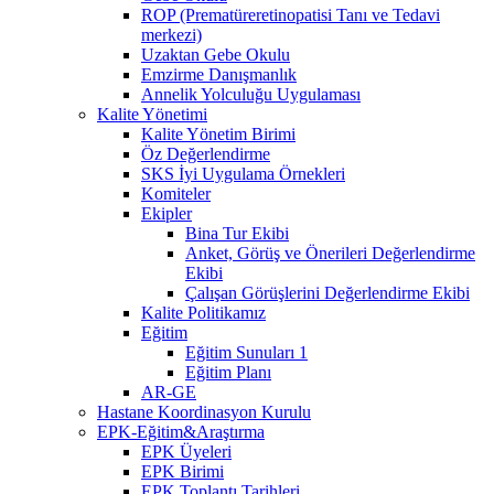
ROP (Prematüreretinopatisi Tanı ve Tedavi
merkezi)
Uzaktan Gebe Okulu
Emzirme Danışmanlık
Annelik Yolculuğu Uygulaması
Kalite Yönetimi
Kalite Yönetim Birimi
Öz Değerlendirme
SKS İyi Uygulama Örnekleri
Komiteler
Ekipler
Bina Tur Ekibi
Anket, Görüş ve Önerileri Değerlendirme
Ekibi
Çalışan Görüşlerini Değerlendirme Ekibi
Kalite Politikamız
Eğitim
Eğitim Sunuları 1
Eğitim Planı
AR-GE
Hastane Koordinasyon Kurulu
EPK-Eğitim&Araştırma
EPK Üyeleri
EPK Birimi
EPK Toplantı Tarihleri