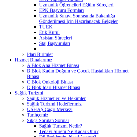
Uzmanlık Öğrencileri Eğitim Süreçleri
EPK Başvuru Formları
Uzmanlık Sınavı Sonrasında Bakanlığa
Gönderilmesi İçin Hazırlanacak Belgeler
TUEK
Etik Kurul
Asistan Süreçleri
Staj Başvuruları
İdari Birimler
Hizmet Binalarımız
A Blok Ana Hizmet Binası
B Blok Kadın Doğum ve Çocuk Hastalıkları Hizmet
Binası
C Blok Onkoloji Binası
D Blok İdari Hizmet Binası
Sağlık Turizmi
Sağlık Hizmetleri ve Hekimler
Sağlık Turizmi Hedeflerimiz
USHAŞ Çağrı Merkezi
Tarihçemiz
Sıkça Sorulan Sorular
Sağlık Turizmi Nedir?
Tedavi Sürem Ne Kadar Olur?
Dil Problemini Nasıl Aşarım?