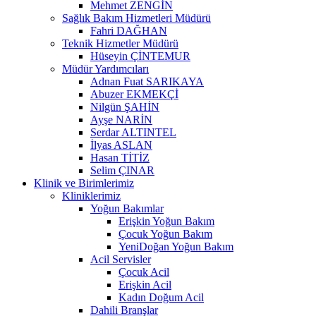
Mehmet ZENGİN
Sağlık Bakım Hizmetleri Müdürü
Fahri DAĞHAN
Teknik Hizmetler Müdürü
Hüseyin ÇİNTEMUR
Müdür Yardımcıları
Adnan Fuat SARIKAYA
Abuzer EKMEKÇİ
Nilgün ŞAHİN
Ayşe NARİN
Serdar ALTINTEL
İlyas ASLAN
Hasan TİTİZ
Selim ÇINAR
Klinik ve Birimlerimiz
Kliniklerimiz
Yoğun Bakımlar
Erişkin Yoğun Bakım
Çocuk Yoğun Bakım
YeniDoğan Yoğun Bakım
Acil Servisler
Çocuk Acil
Erişkin Acil
Kadın Doğum Acil
Dahili Branşlar