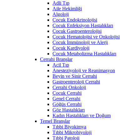
Adli Tıp
Aile Hekimliği
Algoloji
Çocuk Endokrinolojisi
Çocuk Enfeksiyon Hastalıkları
Çocuk Gastroenterolojisi
Çocuk Hematolojisi ve Onkolojisi
Çocuk İmmünoloji ve Alerji
Çocuk Kardiyoloji
Çocuk Metabolizma Hastalıkları
Cerrahi Branşlar
Acil Tıp
Anesteziyoloji ve Reanimasyon
Beyin ve Sinir Cerrahi
Gastroenteroloji Cerrahi
Cerrahi Onkoloji
Çocuk Cerrahi
Genel Cerrahi
Göğüs Cerrahi
Göz Hastalıkları
Kadın Hastalıkları ve Doğum
Temel Branşlar
Tıbbi Biyokimya
Tıbbi Mikrobiyoloji
Tıbbi Patoloji