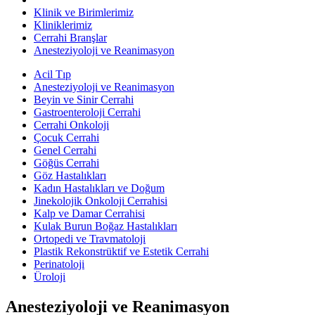
Klinik ve Birimlerimiz
Kliniklerimiz
Cerrahi Branşlar
Anesteziyoloji ve Reanimasyon
Acil Tıp
Anesteziyoloji ve Reanimasyon
Beyin ve Sinir Cerrahi
Gastroenteroloji Cerrahi
Cerrahi Onkoloji
Çocuk Cerrahi
Genel Cerrahi
Göğüs Cerrahi
Göz Hastalıkları
Kadın Hastalıkları ve Doğum
Jinekolojik Onkoloji Cerrahisi
Kalp ve Damar Cerrahisi
Kulak Burun Boğaz Hastalıkları
Ortopedi ve Travmatoloji
Plastik Rekonstrüktif ve Estetik Cerrahi
Perinatoloji
Üroloji
Anesteziyoloji ve Reanimasyon