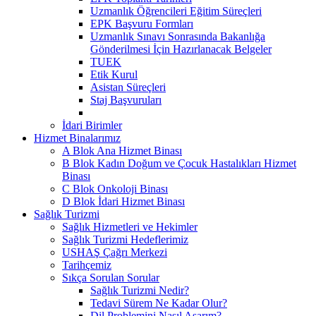
Uzmanlık Öğrencileri Eğitim Süreçleri
EPK Başvuru Formları
Uzmanlık Sınavı Sonrasında Bakanlığa
Gönderilmesi İçin Hazırlanacak Belgeler
TUEK
Etik Kurul
Asistan Süreçleri
Staj Başvuruları
İdari Birimler
Hizmet Binalarımız
A Blok Ana Hizmet Binası
B Blok Kadın Doğum ve Çocuk Hastalıkları Hizmet
Binası
C Blok Onkoloji Binası
D Blok İdari Hizmet Binası
Sağlık Turizmi
Sağlık Hizmetleri ve Hekimler
Sağlık Turizmi Hedeflerimiz
USHAŞ Çağrı Merkezi
Tarihçemiz
Sıkça Sorulan Sorular
Sağlık Turizmi Nedir?
Tedavi Sürem Ne Kadar Olur?
Dil Problemini Nasıl Aşarım?