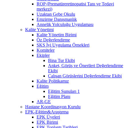
ROP (Prematüreretinopatisi Tanı ve Tedavi
merkezi)
Uzaktan Gebe Okulu
Emzirme Danışmanlık
Annelik Yolculuğu Uygulaması
Kalite Yönetimi
Kalite Yönetim Birimi
Öz Değerlendirme
SKS İyi Uygulama Örnekleri
Komiteler
Ekipler
Bina Tur Ekibi
Anket, Görüş ve Önerileri Değerlendirme
Ekibi
Çalışan Görüşlerini Değerlendirme Ekibi
Kalite Politikamız
Eğitim
Eğitim Sunuları 1
Eğitim Planı
AR-GE
Hastane Koordinasyon Kurulu
EPK-Eğitim&Araştırma
EPK Üyeleri
EPK Birimi
EPK Toplantı Tarihleri