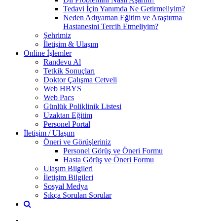
Tedavi İçin Yanımda Ne Getirmeliyim?
Neden Adıyaman Eğitim ve Araştırma
Hastanesini Tercih Etmeliyim?
Şehrimiz
İletişim & Ulaşım
Online İşlemler
Randevu Al
Tetkik Sonuçları
Doktor Çalışma Cetveli
Web HBYS
Web Pacs
Günlük Poliklinik Listesi
Uzaktan Eğitim
Personel Portal
İletişim / Ulaşım
Öneri ve Görüşleriniz
Personel Görüş ve Öneri Formu
Hasta Görüş ve Öneri Formu
Ulaşım Bilgileri
İletişim Bilgileri
Sosyal Medya
Sıkça Sorulan Sorular