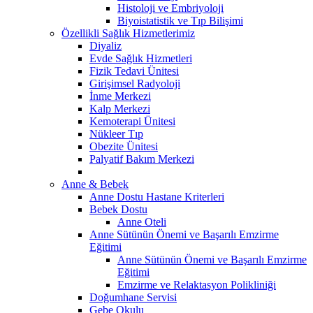
Histoloji ve Embriyoloji
Biyoistatistik ve Tıp Bilişimi
Özellikli Sağlık Hizmetlerimiz
Diyaliz
Evde Sağlık Hizmetleri
Fizik Tedavi Ünitesi
Girişimsel Radyoloji
İnme Merkezi
Kalp Merkezi
Kemoterapi Ünitesi
Nükleer Tıp
Obezite Ünitesi
Palyatif Bakım Merkezi
Anne & Bebek
Anne Dostu Hastane Kriterleri
Bebek Dostu
Anne Oteli
Anne Sütünün Önemi ve Başarılı Emzirme
Eğitimi
Anne Sütünün Önemi ve Başarılı Emzirme
Eğitimi
Emzirme ve Relaktasyon Polikliniği
Doğumhane Servisi
Gebe Okulu