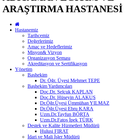
ARAŞTIRMA HASTANESİ
Hastanemiz
Tarihçemiz
Değerlerimiz
Amaç ve Hedeflerimiz
Misyon& Vizyon
Organizasyon Şeması
Akreditasyon ve Sertifikasyon
Yönetim
Başhekim
Dr. Öğr. Üyesi Mehmet TEPE
Başhekim Yardımcıları
Doç.Dr. Selçuk KAPLAN
Doç.Dr. Hüseyin ALAKUŞ
Dr.Öğr.Üyesi Ümmühan YILMAZ
Dr.Öğr.Üyesi Ebru KARA
Uzm.Dr.Tayfun BÖRTA
Uzm.Dr.Fatoş İpek TÜRK
Destek ve Kalite Hizmetleri Müdürü
Hulusi FIRAT
İdari ve Mali İşler Müdürü