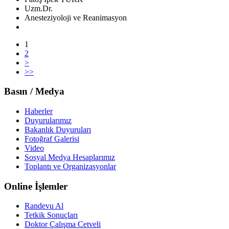
Uzm.Dr.
Anesteziyoloji ve Reanimasyon
1
2
>
>>
Basın / Medya
Haberler
Duyurularımız
Bakanlık Duyuruları
Fotoğraf Galerisi
Video
Sosyal Medya Hesaplarımız
Toplantı ve Organizasyonlar
Online İşlemler
Randevu Al
Tetkik Sonuçları
Doktor Çalışma Cetveli