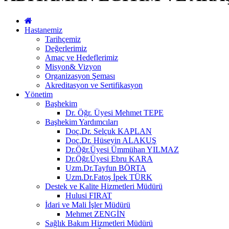
Hastanemiz
Tarihçemiz
Değerlerimiz
Amaç ve Hedeflerimiz
Misyon& Vizyon
Organizasyon Şeması
Akreditasyon ve Sertifikasyon
Yönetim
Başhekim
Dr. Öğr. Üyesi Mehmet TEPE
Başhekim Yardımcıları
Doç.Dr. Selçuk KAPLAN
Doç.Dr. Hüseyin ALAKUŞ
Dr.Öğr.Üyesi Ümmühan YILMAZ
Dr.Öğr.Üyesi Ebru KARA
Uzm.Dr.Tayfun BÖRTA
Uzm.Dr.Fatoş İpek TÜRK
Destek ve Kalite Hizmetleri Müdürü
Hulusi FIRAT
İdari ve Mali İşler Müdürü
Mehmet ZENGİN
Sağlık Bakım Hizmetleri Müdürü