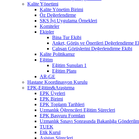
Kalite Yönetimi
Kalite Yönetim Birimi
Öz Değerlendirme
SKS İyi Uygulama Örnekleri
Komiteler
Ekipler
Bina Tur Ekibi
Anket, Görüş ve Önerileri Değerlendirme E
Çalışan Görüşlerini Değerlendirme Ekibi
Kalite Politikamız
Eğitim
Eğitim Sunuları 1
Eğitim Planı
AR-GE
Hastane Koordinasyon Kurulu
EPK-Eğitim&Araştırma
EPK Üyeleri
EPK Birimi
EPK Toplantı Tarihleri
Uzmanlık Öğrencileri Eğitim Süreçleri
EPK Başvuru Formları
Uzmanlık Sınavı Sonrasında Bakanlığa Gönderilme
TUEK
Etik Kurul
Asistan Süreçleri