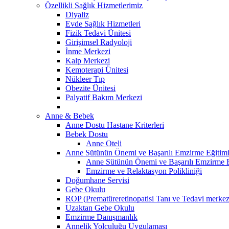
Özellikli Sağlık Hizmetlerimiz
Diyaliz
Evde Sağlık Hizmetleri
Fizik Tedavi Ünitesi
Girişimsel Radyoloji
İnme Merkezi
Kalp Merkezi
Kemoterapi Ünitesi
Nükleer Tıp
Obezite Ünitesi
Palyatif Bakım Merkezi
Anne & Bebek
Anne Dostu Hastane Kriterleri
Bebek Dostu
Anne Oteli
Anne Sütünün Önemi ve Başarılı Emzirme Eğitim
Anne Sütünün Önemi ve Başarılı Emzirme E
Emzirme ve Relaktasyon Polikliniği
Doğumhane Servisi
Gebe Okulu
ROP (Prematüreretinopatisi Tanı ve Tedavi merkez
Uzaktan Gebe Okulu
Emzirme Danışmanlık
Annelik Yolculuğu Uygulaması