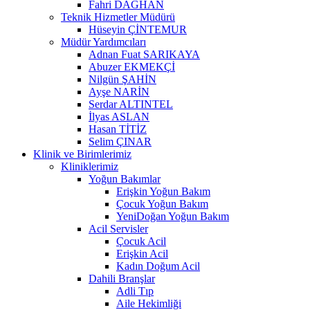
Fahri DAĞHAN
Teknik Hizmetler Müdürü
Hüseyin ÇİNTEMUR
Müdür Yardımcıları
Adnan Fuat SARIKAYA
Abuzer EKMEKÇİ
Nilgün ŞAHİN
Ayşe NARİN
Serdar ALTINTEL
İlyas ASLAN
Hasan TİTİZ
Selim ÇINAR
Klinik ve Birimlerimiz
Kliniklerimiz
Yoğun Bakımlar
Erişkin Yoğun Bakım
Çocuk Yoğun Bakım
YeniDoğan Yoğun Bakım
Acil Servisler
Çocuk Acil
Erişkin Acil
Kadın Doğum Acil
Dahili Branşlar
Adli Tıp
Aile Hekimliği