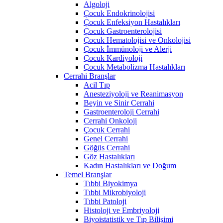
Algoloji
Çocuk Endokrinolojisi
Çocuk Enfeksiyon Hastalıkları
Çocuk Gastroenterolojisi
Çocuk Hematolojisi ve Onkolojisi
Çocuk İmmünoloji ve Alerji
Çocuk Kardiyoloji
Çocuk Metabolizma Hastalıkları
Cerrahi Branşlar
Acil Tıp
Anesteziyoloji ve Reanimasyon
Beyin ve Sinir Cerrahi
Gastroenteroloji Cerrahi
Cerrahi Onkoloji
Çocuk Cerrahi
Genel Cerrahi
Göğüs Cerrahi
Göz Hastalıkları
Kadın Hastalıkları ve Doğum
Temel Branşlar
Tıbbi Biyokimya
Tıbbi Mikrobiyoloji
Tıbbi Patoloji
Histoloji ve Embriyoloji
Biyoistatistik ve Tıp Bilişimi