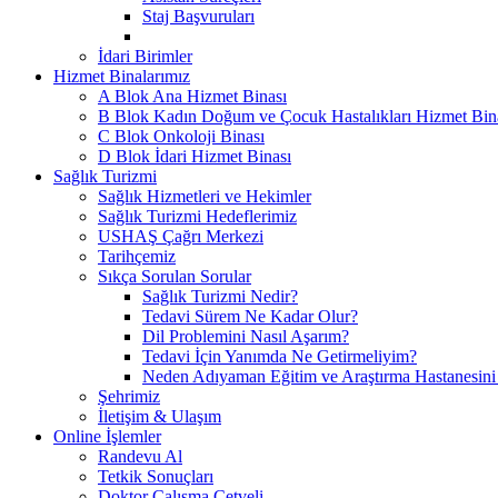
Staj Başvuruları
İdari Birimler
Hizmet Binalarımız
A Blok Ana Hizmet Binası
B Blok Kadın Doğum ve Çocuk Hastalıkları Hizmet Bin
C Blok Onkoloji Binası
D Blok İdari Hizmet Binası
Sağlık Turizmi
Sağlık Hizmetleri ve Hekimler
Sağlık Turizmi Hedeflerimiz
USHAŞ Çağrı Merkezi
Tarihçemiz
Sıkça Sorulan Sorular
Sağlık Turizmi Nedir?
Tedavi Sürem Ne Kadar Olur?
Dil Problemini Nasıl Aşarım?
Tedavi İçin Yanımda Ne Getirmeliyim?
Neden Adıyaman Eğitim ve Araştırma Hastanesini
Şehrimiz
İletişim & Ulaşım
Online İşlemler
Randevu Al
Tetkik Sonuçları
Doktor Çalışma Cetveli