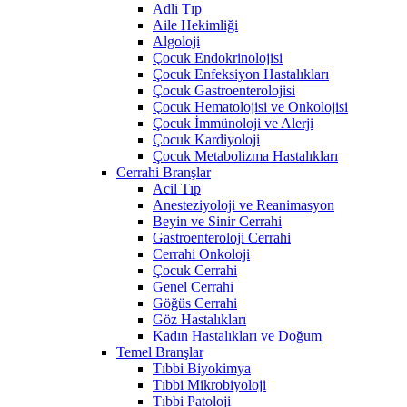
Adli Tıp
Aile Hekimliği
Algoloji
Çocuk Endokrinolojisi
Çocuk Enfeksiyon Hastalıkları
Çocuk Gastroenterolojisi
Çocuk Hematolojisi ve Onkolojisi
Çocuk İmmünoloji ve Alerji
Çocuk Kardiyoloji
Çocuk Metabolizma Hastalıkları
Cerrahi Branşlar
Acil Tıp
Anesteziyoloji ve Reanimasyon
Beyin ve Sinir Cerrahi
Gastroenteroloji Cerrahi
Cerrahi Onkoloji
Çocuk Cerrahi
Genel Cerrahi
Göğüs Cerrahi
Göz Hastalıkları
Kadın Hastalıkları ve Doğum
Temel Branşlar
Tıbbi Biyokimya
Tıbbi Mikrobiyoloji
Tıbbi Patoloji