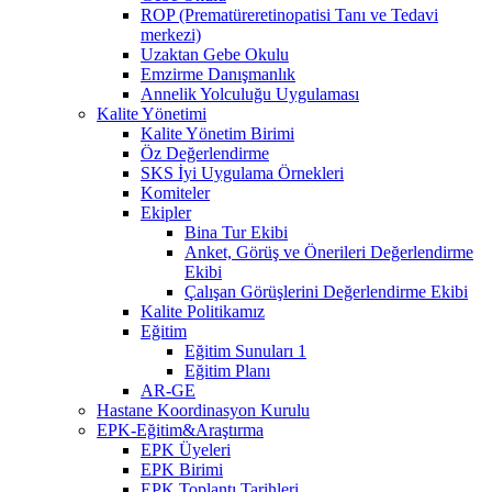
ROP (Prematüreretinopatisi Tanı ve Tedavi
merkezi)
Uzaktan Gebe Okulu
Emzirme Danışmanlık
Annelik Yolculuğu Uygulaması
Kalite Yönetimi
Kalite Yönetim Birimi
Öz Değerlendirme
SKS İyi Uygulama Örnekleri
Komiteler
Ekipler
Bina Tur Ekibi
Anket, Görüş ve Önerileri Değerlendirme
Ekibi
Çalışan Görüşlerini Değerlendirme Ekibi
Kalite Politikamız
Eğitim
Eğitim Sunuları 1
Eğitim Planı
AR-GE
Hastane Koordinasyon Kurulu
EPK-Eğitim&Araştırma
EPK Üyeleri
EPK Birimi
EPK Toplantı Tarihleri