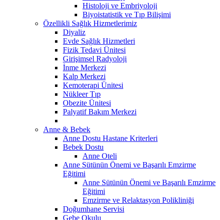
Histoloji ve Embriyoloji
Biyoistatistik ve Tıp Bilişimi
Özellikli Sağlık Hizmetlerimiz
Diyaliz
Evde Sağlık Hizmetleri
Fizik Tedavi Ünitesi
Girişimsel Radyoloji
İnme Merkezi
Kalp Merkezi
Kemoterapi Ünitesi
Nükleer Tıp
Obezite Ünitesi
Palyatif Bakım Merkezi
Anne & Bebek
Anne Dostu Hastane Kriterleri
Bebek Dostu
Anne Oteli
Anne Sütünün Önemi ve Başarılı Emzirme
Eğitimi
Anne Sütünün Önemi ve Başarılı Emzirme
Eğitimi
Emzirme ve Relaktasyon Polikliniği
Doğumhane Servisi
Gebe Okulu