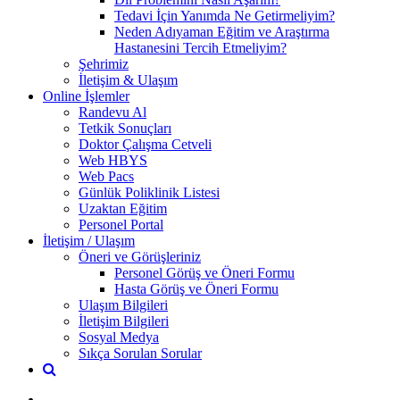
Tedavi İçin Yanımda Ne Getirmeliyim?
Neden Adıyaman Eğitim ve Araştırma
Hastanesini Tercih Etmeliyim?
Şehrimiz
İletişim & Ulaşım
Online İşlemler
Randevu Al
Tetkik Sonuçları
Doktor Çalışma Cetveli
Web HBYS
Web Pacs
Günlük Poliklinik Listesi
Uzaktan Eğitim
Personel Portal
İletişim / Ulaşım
Öneri ve Görüşleriniz
Personel Görüş ve Öneri Formu
Hasta Görüş ve Öneri Formu
Ulaşım Bilgileri
İletişim Bilgileri
Sosyal Medya
Sıkça Sorulan Sorular