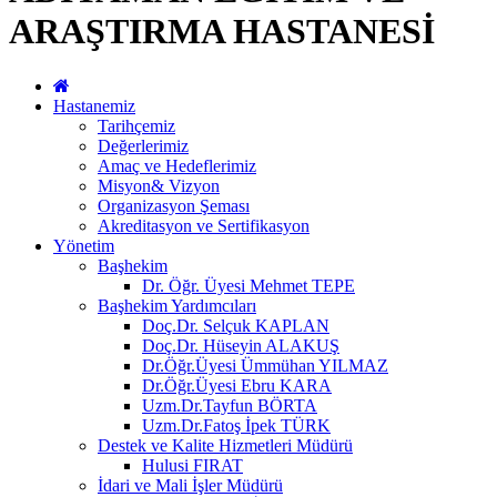
ARAŞTIRMA HASTANESİ
Hastanemiz
Tarihçemiz
Değerlerimiz
Amaç ve Hedeflerimiz
Misyon& Vizyon
Organizasyon Şeması
Akreditasyon ve Sertifikasyon
Yönetim
Başhekim
Dr. Öğr. Üyesi Mehmet TEPE
Başhekim Yardımcıları
Doç.Dr. Selçuk KAPLAN
Doç.Dr. Hüseyin ALAKUŞ
Dr.Öğr.Üyesi Ümmühan YILMAZ
Dr.Öğr.Üyesi Ebru KARA
Uzm.Dr.Tayfun BÖRTA
Uzm.Dr.Fatoş İpek TÜRK
Destek ve Kalite Hizmetleri Müdürü
Hulusi FIRAT
İdari ve Mali İşler Müdürü