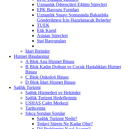
Uzmanlık Öğrencileri Eğitim Süreçleri
EPK Başvuru Formları
Uzmanlık Sınavı Sonrasında Bakanlığa
Gönderilmesi İçin Hazırlanacak Belgeler
TUEK
Etik Kurul
Asistan Süreçleri
Staj Başvuruları
İdari Birimler
Hizmet Binalarımız
A Blok Ana Hizmet Binası
B Blok Kadın Doğum ve Çocuk Hastalıkları Hizmet
Binası
C Blok Onkoloji Binası
D Blok İdari Hizmet Binası
Sağlık Turizmi
Sağlık Hizmetleri ve Hekimler
Sağlık Turizmi Hedeflerimiz
USHAŞ Çağrı Merkezi
Tarihçemiz
Sıkça Sorulan Sorular
Sağlık Turizmi Nedir?
Tedavi Sürem Ne Kadar Olur?
Dil Problemini Nasıl Aşarım?