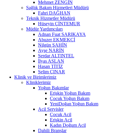
Mehmet ZENGİN
Sağlık Bakım Hizmetleri Müdürü
Fahri DAĞHAN
Teknik Hizmetler Müdürü
Hüseyin ÇİNTEMUR
Müdür Yardımcıları
Adnan Fuat SARIKAYA
Abuzer EKMEKÇİ
Nilgün ŞAHİN
Ayşe NARİN
Serdar ALTINTEL
İlyas ASLAN
Hasan TİTİZ
Selim ÇINAR
Klinik ve Birimlerimiz
Kliniklerimiz
Yoğun Bakımlar
Erişkin Yoğun Bakım
Çocuk Yoğun Bakım
YeniDoğan Yoğun Bakım
Acil Servisler
Çocuk Acil
Erişkin Acil
Kadın Doğum Acil
Dahili Branşlar