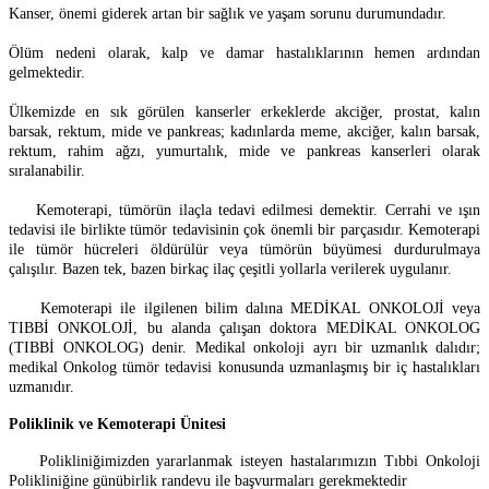
Kanser, önemi giderek artan bir sağlık ve yaşam sorunu durumundadır.
Ölüm nedeni olarak, kalp ve damar hastalıklarının hemen ardından
gelmektedir.
Ülkemizde en sık görülen kanserler erkeklerde akciğer, prostat, kalın
barsak, rektum, mide ve pankreas; kadınlarda meme, akciğer, kalın barsak,
rektum, rahim ağzı, yumurtalık, mide ve pankreas kanserleri olarak
sıralanabilir.
Kemoterapi, tümörün ilaçla tedavi edilmesi demektir. Cerrahi ve ışın
tedavisi ile birlikte tümör tedavisinin çok önemli bir parçasıdır. Kemoterapi
ile tümör hücreleri öldürülür veya tümörün büyümesi durdurulmaya
çalışılır. Bazen tek, bazen birkaç ilaç çeşitli yollarla verilerek uygulanır.
Kemoterapi ile ilgilenen bilim dalına MEDİKAL ONKOLOJİ veya
TIBBİ ONKOLOJİ, bu alanda çalışan doktora MEDİKAL ONKOLOG
(TIBBİ ONKOLOG) denir. Medikal onkoloji ayrı bir uzmanlık dalıdır;
medikal Onkolog tümör tedavisi konusunda uzmanlaşmış bir iç hastalıkları
uzmanıdır.
Poliklinik ve Kemoterapi Ünitesi
Polikliniğimizden yararlanmak isteyen hastalarımızın Tıbbi Onkoloji
Polikliniğine günübirlik randevu ile başvurmaları gerekmektedir