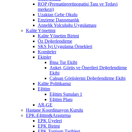
ROP (Prematüreretinopatisi Tanı ve Tedavi
merkezi)
Uzaktan Gebe Okulu
Emzirme Danışmanlık
Annelik Yolculuğu Uygulaması
Kalite Yönetimi
Kalite Yönetim Birimi
Öz Değerlendirme
SKS İyi Uygulama Örnekleri
Komiteler
Ekipler
Bina Tur Ekibi
Anket, Görüş ve Önerileri Değerlendirme
Ekibi
Çalışan Görüşlerini Değerlendirme Ekibi
Kalite Politikamız
Eğitim
Eğitim Sunuları 1
Eğitim Planı
AR-GE
Hastane Koordinasyon Kurulu
EPK-Eğitim&Araştırma
EPK Üyeleri
EPK Birimi
EPK Toplantı Tarihleri