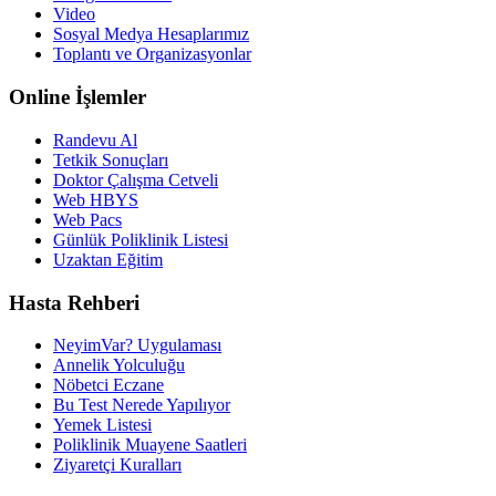
Video
Sosyal Medya Hesaplarımız
Toplantı ve Organizasyonlar
Online İşlemler
Randevu Al
Tetkik Sonuçları
Doktor Çalışma Cetveli
Web HBYS
Web Pacs
Günlük Poliklinik Listesi
Uzaktan Eğitim
Hasta Rehberi
NeyimVar? Uygulaması
Annelik Yolculuğu
Nöbetci Eczane
Bu Test Nerede Yapılıyor
Yemek Listesi
Poliklinik Muayene Saatleri
Ziyaretçi Kuralları