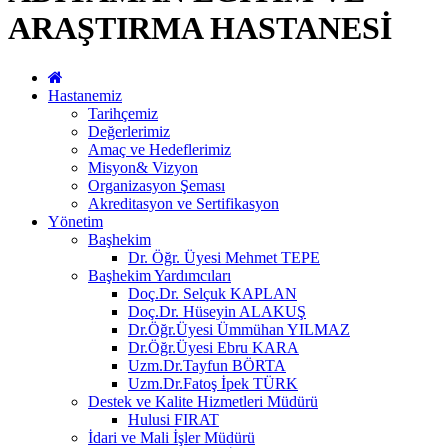
ARAŞTIRMA HASTANESİ
Hastanemiz
Tarihçemiz
Değerlerimiz
Amaç ve Hedeflerimiz
Misyon& Vizyon
Organizasyon Şeması
Akreditasyon ve Sertifikasyon
Yönetim
Başhekim
Dr. Öğr. Üyesi Mehmet TEPE
Başhekim Yardımcıları
Doç.Dr. Selçuk KAPLAN
Doç.Dr. Hüseyin ALAKUŞ
Dr.Öğr.Üyesi Ümmühan YILMAZ
Dr.Öğr.Üyesi Ebru KARA
Uzm.Dr.Tayfun BÖRTA
Uzm.Dr.Fatoş İpek TÜRK
Destek ve Kalite Hizmetleri Müdürü
Hulusi FIRAT
İdari ve Mali İşler Müdürü