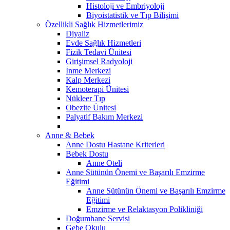
Histoloji ve Embriyoloji
Biyoistatistik ve Tıp Bilişimi
Özellikli Sağlık Hizmetlerimiz
Diyaliz
Evde Sağlık Hizmetleri
Fizik Tedavi Ünitesi
Girişimsel Radyoloji
İnme Merkezi
Kalp Merkezi
Kemoterapi Ünitesi
Nükleer Tıp
Obezite Ünitesi
Palyatif Bakım Merkezi
Anne & Bebek
Anne Dostu Hastane Kriterleri
Bebek Dostu
Anne Oteli
Anne Sütünün Önemi ve Başarılı Emzirme
Eğitimi
Anne Sütünün Önemi ve Başarılı Emzirme
Eğitimi
Emzirme ve Relaktasyon Polikliniği
Doğumhane Servisi
Gebe Okulu