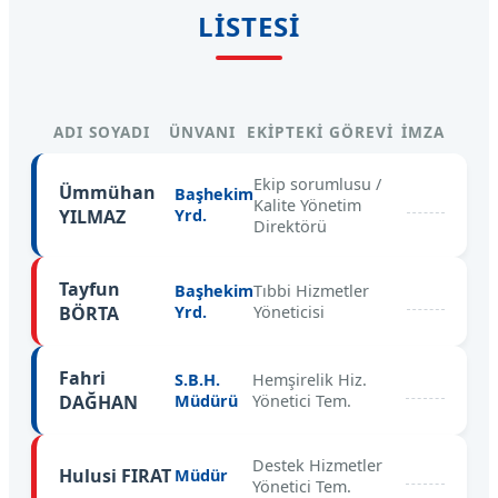
LISTESI
ADI SOYADI
ÜNVANI
EKIPTEKI GÖREVI
İMZA
Ekip sorumlusu /
Ümmühan
Başhekim
Kalite Yönetim
YILMAZ
Yrd.
Direktörü
Tayfun
Başhekim
Tıbbi Hizmetler
BÖRTA
Yrd.
Yöneticisi
Fahri
S.B.H.
Hemşirelik Hiz.
DAĞHAN
Müdürü
Yönetici Tem.
Destek Hizmetler
Hulusi FIRAT
Müdür
Yönetici Tem.