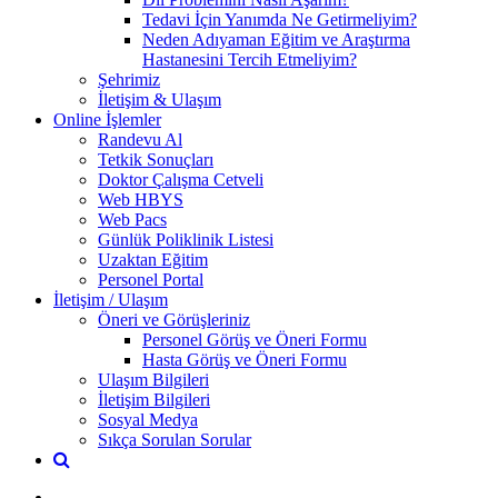
Tedavi İçin Yanımda Ne Getirmeliyim?
Neden Adıyaman Eğitim ve Araştırma
Hastanesini Tercih Etmeliyim?
Şehrimiz
İletişim & Ulaşım
Online İşlemler
Randevu Al
Tetkik Sonuçları
Doktor Çalışma Cetveli
Web HBYS
Web Pacs
Günlük Poliklinik Listesi
Uzaktan Eğitim
Personel Portal
İletişim / Ulaşım
Öneri ve Görüşleriniz
Personel Görüş ve Öneri Formu
Hasta Görüş ve Öneri Formu
Ulaşım Bilgileri
İletişim Bilgileri
Sosyal Medya
Sıkça Sorulan Sorular