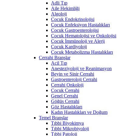
Adli Tıp
Aile Hekimliği
Algoloji
Çocuk Endokrinolojisi
Çocuk Enfeksiyon Hastalıkları
Çocuk Gastroenterolojisi
Çocuk Hematolojisi ve Onkolojisi
Çocuk İmmünoloji ve Alerji
Çocuk Kardiyoloji
Çocuk Metabolizma Hastalıkları
Cerrahi Branşlar
Acil Tıp
Anesteziyoloji ve Reanimasyon
Beyin ve Sinir Cerrahi
Gastroenteroloji Cerrahi
Cerrahi Onkoloji
Çocuk Cerrahi
Genel Cerrahi
Göğüs Cerrahi
Göz Hastalıkları
Kadın Hastalıkları ve Doğum
Temel Branşlar
Tıbbi Biyokimya
Tıbbi Mikrobiyoloji
Tıbbi Patoloji