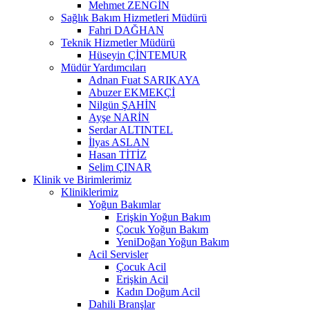
Mehmet ZENGİN
Sağlık Bakım Hizmetleri Müdürü
Fahri DAĞHAN
Teknik Hizmetler Müdürü
Hüseyin ÇİNTEMUR
Müdür Yardımcıları
Adnan Fuat SARIKAYA
Abuzer EKMEKÇİ
Nilgün ŞAHİN
Ayşe NARİN
Serdar ALTINTEL
İlyas ASLAN
Hasan TİTİZ
Selim ÇINAR
Klinik ve Birimlerimiz
Kliniklerimiz
Yoğun Bakımlar
Erişkin Yoğun Bakım
Çocuk Yoğun Bakım
YeniDoğan Yoğun Bakım
Acil Servisler
Çocuk Acil
Erişkin Acil
Kadın Doğum Acil
Dahili Branşlar