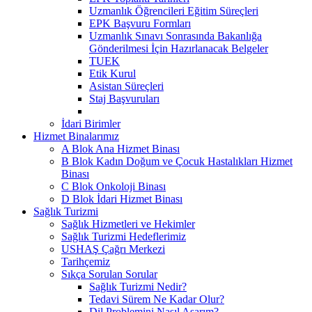
Uzmanlık Öğrencileri Eğitim Süreçleri
EPK Başvuru Formları
Uzmanlık Sınavı Sonrasında Bakanlığa
Gönderilmesi İçin Hazırlanacak Belgeler
TUEK
Etik Kurul
Asistan Süreçleri
Staj Başvuruları
İdari Birimler
Hizmet Binalarımız
A Blok Ana Hizmet Binası
B Blok Kadın Doğum ve Çocuk Hastalıkları Hizmet
Binası
C Blok Onkoloji Binası
D Blok İdari Hizmet Binası
Sağlık Turizmi
Sağlık Hizmetleri ve Hekimler
Sağlık Turizmi Hedeflerimiz
USHAŞ Çağrı Merkezi
Tarihçemiz
Sıkça Sorulan Sorular
Sağlık Turizmi Nedir?
Tedavi Sürem Ne Kadar Olur?
Dil Problemini Nasıl Aşarım?