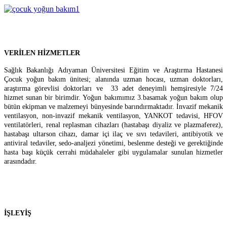
VERİLEN HİZMETLER
Sağlık Bakanlığı Adıyaman Üniversitesi Eğitim ve Araştırma Hastanesi
Çocuk yoğun bakım ünitesi; alanında uzman hocası, uzman doktorları,
araştırma görevlisi doktorları ve 33 adet deneyimli hemşiresiyle 7/24
hizmet sunan bir birimdir. Yoğun bakımımız 3.basamak yoğun bakım olup
bütün ekipman ve malzemeyi bünyesinde barındırmaktadır. İnvazif mekanik
ventilasyon, non-invazif mekanik ventilasyon, YANKOT tedavisi, HFOV
ventilatörleri, renal replasman cihazları (hastabaşı diyaliz ve plazmaferez),
hastabaşı ultarson cihazı, damar içi ilaç ve sıvı tedavileri, antibiyotik ve
antiviral tedaviler, sedo-analjezi yönetimi, beslenme desteği ve gerektiğinde
hasta başı küçük cerrahi müdahaleler gibi uygulamalar sunulan hizmetler
arasındadır.
İŞLEYİŞ