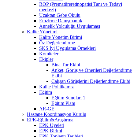
ROP (Prematüreretinopatisi Tanı ve Tedavi
merkezi)
Uzaktan Gebe Okulu
Emzirme Danışmanlık
Annelik Yolculuğu Uygulaması
Kalite Yönetimi
Kalite Yönetim Birimi
Öz Değerlendirme
SKS İyi Uygulama Örnekleri
Komiteler
Ekipler
Bina Tur Ekibi
Anket, Görüş ve Önerileri Değerlendirme
Ekibi
Çalışan Görüşlerini Değerlendirme Ekibi
Kalite Politikamız
Eğitim
Eğitim Sunuları 1
Eğitim Planı
AR-GE
Hastane Koordinasyon Kurulu
EPK-Eğitim&Araştırma
EPK Üyeleri
EPK Birimi
EPK Toplantı Tarihleri