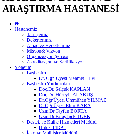
ARAŞTIRMA HASTANESİ
Hastanemiz
Tarihçemiz
Değerlerimiz
Amaç ve Hedeflerimiz
Misyon& Vizyon
Organizasyon Şeması
Akreditasyon ve Sertifikasyon
Yönetim
Başhekim
Dr. Öğr. Üyesi Mehmet TEPE
Başhekim Yardımcıları
Doç.Dr. Selçuk KAPLAN
Doç.Dr. Hüseyin ALAKUŞ
Dr.Öğr.Üyesi Ümmühan YILMAZ
Dr.Öğr.Üyesi Ebru KARA
Uzm.Dr.Tayfun BÖRTA
Uzm.Dr.Fatoş İpek TÜRK
Destek ve Kalite Hizmetleri Müdürü
Hulusi FIRAT
İdari ve Mali İşler Müdürü