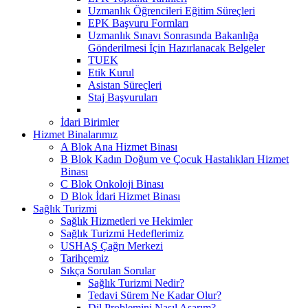
Uzmanlık Öğrencileri Eğitim Süreçleri
EPK Başvuru Formları
Uzmanlık Sınavı Sonrasında Bakanlığa
Gönderilmesi İçin Hazırlanacak Belgeler
TUEK
Etik Kurul
Asistan Süreçleri
Staj Başvuruları
İdari Birimler
Hizmet Binalarımız
A Blok Ana Hizmet Binası
B Blok Kadın Doğum ve Çocuk Hastalıkları Hizmet
Binası
C Blok Onkoloji Binası
D Blok İdari Hizmet Binası
Sağlık Turizmi
Sağlık Hizmetleri ve Hekimler
Sağlık Turizmi Hedeflerimiz
USHAŞ Çağrı Merkezi
Tarihçemiz
Sıkça Sorulan Sorular
Sağlık Turizmi Nedir?
Tedavi Sürem Ne Kadar Olur?
Dil Problemini Nasıl Aşarım?