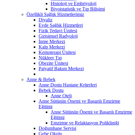
Histoloji ve Embriyoloji
Biyoistatistik ve Tıp Bilişimi
Özellikli Sağlık Hizmetlerimiz
Diyaliz
Evde Sağlık Hizmetleri
Fizik Tedavi Ünitesi
Girişimsel Radyoloji
İnme Merkezi
Kalp Merkezi
Kemoterapi Ünitesi
Nükleer Tıp
Obezite Ünitesi
Palyatif Bakım Merkezi
Anne & Bebek
Anne Dostu Hastane Kriterleri
Bebek Dostu
Anne Oteli
Anne Sütünün Önemi ve Başarılı Emzirme
Eğitimi
Anne Sütünün Önemi ve Başarılı Emzirme
Eğitimi
Emzirme ve Relaktasyon Polikliniği
Doğumhane Servisi
Gebe Okulu