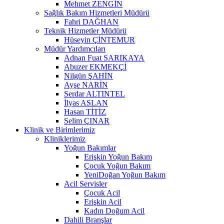
Mehmet ZENGİN
Sağlık Bakım Hizmetleri Müdürü
Fahri DAĞHAN
Teknik Hizmetler Müdürü
Hüseyin ÇİNTEMUR
Müdür Yardımcıları
Adnan Fuat SARIKAYA
Abuzer EKMEKÇİ
Nilgün ŞAHİN
Ayşe NARİN
Serdar ALTINTEL
İlyas ASLAN
Hasan TİTİZ
Selim ÇINAR
Klinik ve Birimlerimiz
Kliniklerimiz
Yoğun Bakımlar
Erişkin Yoğun Bakım
Çocuk Yoğun Bakım
YeniDoğan Yoğun Bakım
Acil Servisler
Çocuk Acil
Erişkin Acil
Kadın Doğum Acil
Dahili Branşlar