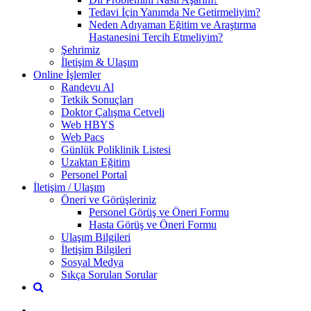
Tedavi İçin Yanımda Ne Getirmeliyim?
Neden Adıyaman Eğitim ve Araştırma
Hastanesini Tercih Etmeliyim?
Şehrimiz
İletişim & Ulaşım
Online İşlemler
Randevu Al
Tetkik Sonuçları
Doktor Çalışma Cetveli
Web HBYS
Web Pacs
Günlük Poliklinik Listesi
Uzaktan Eğitim
Personel Portal
İletişim / Ulaşım
Öneri ve Görüşleriniz
Personel Görüş ve Öneri Formu
Hasta Görüş ve Öneri Formu
Ulaşım Bilgileri
İletişim Bilgileri
Sosyal Medya
Sıkça Sorulan Sorular