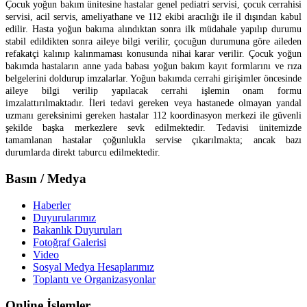
Çocuk yoğun bakım ünitesine hastalar genel pediatri servisi, çocuk cerrahisi
servisi, acil servis, ameliyathane ve 112 ekibi aracılığı ile il dışından kabul
edilir. Hasta yoğun bakıma alındıktan sonra ilk müdahale yapılıp durumu
stabil edildikten sonra aileye bilgi verilir, çocuğun durumuna göre aileden
refakatçi kalınıp kalınmaması konusunda nihai karar verilir. Çocuk yoğun
bakımda hastaların anne yada babası yoğun bakım kayıt formlarını ve rıza
belgelerini doldurup imzalarlar. Yoğun bakımda cerrahi girişimler öncesinde
aileye bilgi verilip yapılacak cerrahi işlemin onam formu
imzalattırılmaktadır. İleri tedavi gereken veya hastanede olmayan yandal
uzmanı gereksinimi gereken hastalar 112 koordinasyon merkezi ile güvenli
şekilde başka merkezlere sevk edilmektedir. Tedavisi ünitemizde
tamamlanan hastalar çoğunlukla servise çıkarılmakta; ancak bazı
durumlarda direkt taburcu edilmektedir.
Basın / Medya
Haberler
Duyurularımız
Bakanlık Duyuruları
Fotoğraf Galerisi
Video
Sosyal Medya Hesaplarımız
Toplantı ve Organizasyonlar
Online İşlemler