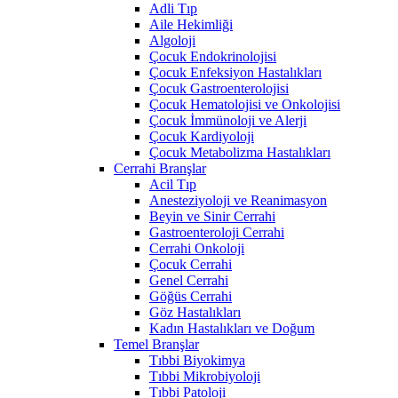
Adli Tıp
Aile Hekimliği
Algoloji
Çocuk Endokrinolojisi
Çocuk Enfeksiyon Hastalıkları
Çocuk Gastroenterolojisi
Çocuk Hematolojisi ve Onkolojisi
Çocuk İmmünoloji ve Alerji
Çocuk Kardiyoloji
Çocuk Metabolizma Hastalıkları
Cerrahi Branşlar
Acil Tıp
Anesteziyoloji ve Reanimasyon
Beyin ve Sinir Cerrahi
Gastroenteroloji Cerrahi
Cerrahi Onkoloji
Çocuk Cerrahi
Genel Cerrahi
Göğüs Cerrahi
Göz Hastalıkları
Kadın Hastalıkları ve Doğum
Temel Branşlar
Tıbbi Biyokimya
Tıbbi Mikrobiyoloji
Tıbbi Patoloji