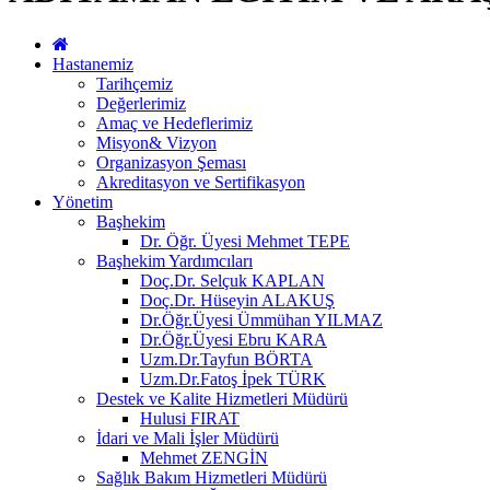
Hastanemiz
Tarihçemiz
Değerlerimiz
Amaç ve Hedeflerimiz
Misyon& Vizyon
Organizasyon Şeması
Akreditasyon ve Sertifikasyon
Yönetim
Başhekim
Dr. Öğr. Üyesi Mehmet TEPE
Başhekim Yardımcıları
Doç.Dr. Selçuk KAPLAN
Doç.Dr. Hüseyin ALAKUŞ
Dr.Öğr.Üyesi Ümmühan YILMAZ
Dr.Öğr.Üyesi Ebru KARA
Uzm.Dr.Tayfun BÖRTA
Uzm.Dr.Fatoş İpek TÜRK
Destek ve Kalite Hizmetleri Müdürü
Hulusi FIRAT
İdari ve Mali İşler Müdürü
Mehmet ZENGİN
Sağlık Bakım Hizmetleri Müdürü