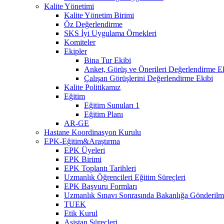
Kalite Yönetimi
Kalite Yönetim Birimi
Öz Değerlendirme
SKS İyi Uygulama Örnekleri
Komiteler
Ekipler
Bina Tur Ekibi
Anket, Görüş ve Önerileri Değerlendirme E
Çalışan Görüşlerini Değerlendirme Ekibi
Kalite Politikamız
Eğitim
Eğitim Sunuları 1
Eğitim Planı
AR-GE
Hastane Koordinasyon Kurulu
EPK-Eğitim&Araştırma
EPK Üyeleri
EPK Birimi
EPK Toplantı Tarihleri
Uzmanlık Öğrencileri Eğitim Süreçleri
EPK Başvuru Formları
Uzmanlık Sınavı Sonrasında Bakanlığa Gönderilme
TUEK
Etik Kurul
Asistan Süreçleri