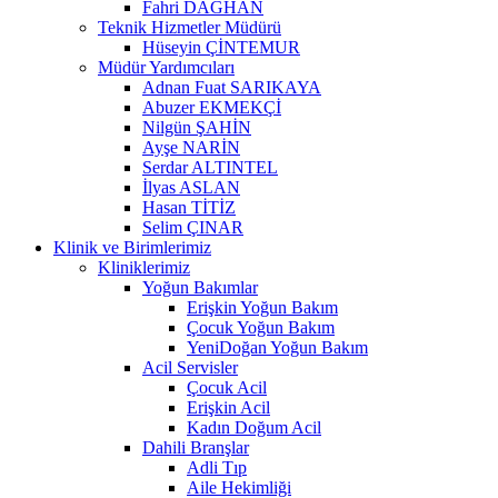
Fahri DAĞHAN
Teknik Hizmetler Müdürü
Hüseyin ÇİNTEMUR
Müdür Yardımcıları
Adnan Fuat SARIKAYA
Abuzer EKMEKÇİ
Nilgün ŞAHİN
Ayşe NARİN
Serdar ALTINTEL
İlyas ASLAN
Hasan TİTİZ
Selim ÇINAR
Klinik ve Birimlerimiz
Kliniklerimiz
Yoğun Bakımlar
Erişkin Yoğun Bakım
Çocuk Yoğun Bakım
YeniDoğan Yoğun Bakım
Acil Servisler
Çocuk Acil
Erişkin Acil
Kadın Doğum Acil
Dahili Branşlar
Adli Tıp
Aile Hekimliği