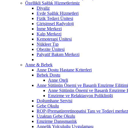
Özellikli Sağlık Hizmetlerimiz
Diyaliz
Evde Sağlık Hizmetleri
Fizik Tedavi Ünitesi
Girişimsel Radyoloji
İnme Merkezi
Kalp Merkezi
Kemoterapi Ünitesi
Nükleer Tıp
Obezite Ünitesi
Palyatif Bakım Merkezi
Anne & Bebek
Anne Dostu Hastane Kriterleri
Bebek Dostu
Anne Oteli
Anne Sütünün Önemi ve Başarılı Emzirme Eğitim
Anne Sütünün Önemi ve Başarılı Emzirme E
Emzirme ve Relaktasyon Polikliniği
Doğumhane Servisi
Gebe Okulu
ROP (Prematüreretinopatisi Tanı ve Tedavi merkez
Uzaktan Gebe Okulu
Emzirme Danışmanlık
Annelik Yolculuğu Uygulaması