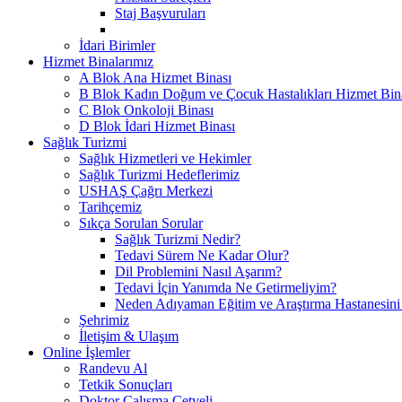
Staj Başvuruları
İdari Birimler
Hizmet Binalarımız
A Blok Ana Hizmet Binası
B Blok Kadın Doğum ve Çocuk Hastalıkları Hizmet Bin
C Blok Onkoloji Binası
D Blok İdari Hizmet Binası
Sağlık Turizmi
Sağlık Hizmetleri ve Hekimler
Sağlık Turizmi Hedeflerimiz
USHAŞ Çağrı Merkezi
Tarihçemiz
Sıkça Sorulan Sorular
Sağlık Turizmi Nedir?
Tedavi Sürem Ne Kadar Olur?
Dil Problemini Nasıl Aşarım?
Tedavi İçin Yanımda Ne Getirmeliyim?
Neden Adıyaman Eğitim ve Araştırma Hastanesini
Şehrimiz
İletişim & Ulaşım
Online İşlemler
Randevu Al
Tetkik Sonuçları
Doktor Çalışma Cetveli