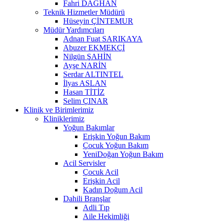
Fahri DAĞHAN
Teknik Hizmetler Müdürü
Hüseyin ÇİNTEMUR
Müdür Yardımcıları
Adnan Fuat SARIKAYA
Abuzer EKMEKÇİ
Nilgün ŞAHİN
Ayşe NARİN
Serdar ALTINTEL
İlyas ASLAN
Hasan TİTİZ
Selim ÇINAR
Klinik ve Birimlerimiz
Kliniklerimiz
Yoğun Bakımlar
Erişkin Yoğun Bakım
Çocuk Yoğun Bakım
YeniDoğan Yoğun Bakım
Acil Servisler
Çocuk Acil
Erişkin Acil
Kadın Doğum Acil
Dahili Branşlar
Adli Tıp
Aile Hekimliği