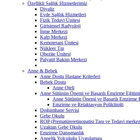
Özellikli Sağlık Hizmetlerimiz
Diyaliz
Evde Sağlık Hizmetleri
Fizik Tedavi Ünitesi
Girişimsel Radyoloji
İnme Merkezi
Kalp Merkezi
Kemoterapi Ünitesi
Nükleer Tıp
Obezite Ünitesi
Palyatif Bakım Merkezi
Anne & Bebek
Anne Dostu Hastane Kriterleri
Bebek Dostu
Anne Oteli
Anne Sütünün Önemi ve Başarılı Emzirme Eğitim
Anne Sütünün Önemi ve Başarılı Emzirme E
Emzirme ve Relaktasyon Polikliniği
Doğumhane Servisi
Gebe Okulu
ROP (Prematüreretinopatisi Tanı ve Tedavi merkez
Uzaktan Gebe Okulu
Emzirme Danışmanlık
Annelik Yolculuğu Uygulaması