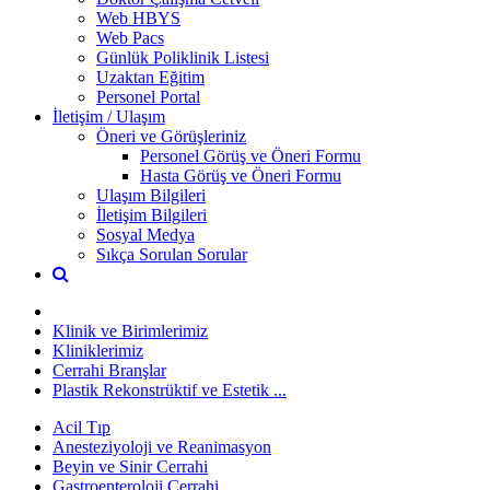
Web HBYS
Web Pacs
Günlük Poliklinik Listesi
Uzaktan Eğitim
Personel Portal
İletişim / Ulaşım
Öneri ve Görüşleriniz
Personel Görüş ve Öneri Formu
Hasta Görüş ve Öneri Formu
Ulaşım Bilgileri
İletişim Bilgileri
Sosyal Medya
Sıkça Sorulan Sorular
Klinik ve Birimlerimiz
Kliniklerimiz
Cerrahi Branşlar
Plastik Rekonstrüktif ve Estetik ...
Acil Tıp
Anesteziyoloji ve Reanimasyon
Beyin ve Sinir Cerrahi
Gastroenteroloji Cerrahi