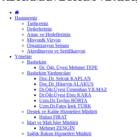
Hastanemiz
Tarihçemiz
Değerlerimiz
Amaç ve Hedeflerimiz
Misyon& Vizyon
Organizasyon Şeması
Akreditasyon ve Sertifikasyon
Yönetim
Başhekim
Dr. Öğr. Üyesi Mehmet TEPE
Başhekim Yardımcıları
Doç.Dr. Selçuk KAPLAN
Doç.Dr. Hüseyin ALAKUŞ
Dr.Öğr.Üyesi Ümmühan YILMAZ
Dr.Öğr.Üyesi Ebru KARA
Uzm.Dr.Tayfun BÖRTA
Uzm.Dr.Fatoş İpek TÜRK
Destek ve Kalite Hizmetleri Müdürü
Hulusi FIRAT
İdari ve Mali İşler Müdürü
Mehmet ZENGİN
Sağlık Bakım Hizmetleri Müdürü