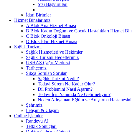
Staj Başvuruları
İdari Birimler
Hizmet Binalarımız
A Blok Ana Hizmet Binası
B Blok Kadın Doğum ve Çocuk Hastalıkları Hizmet Bin
C Blok Onkoloji Binası
D Blok İdari Hizmet Binası
Sağlık Turizmi
Sağlık Hizmetleri ve Hekimler
Sağlık Turizmi Hedeflerimiz
USHAŞ Çağrı Merkezi
Tarihçemiz
Sıkça Sorulan Sorular
Sağlık Turizmi Nedir?
Tedavi Sürem Ne Kadar Olur?
Dil Problemini Nasıl Aşarım?
Tedavi İçin Yanımda Ne Getirmeliyim?
Neden Adıyaman Eğitim ve Araştırma Hastanesini
Şehrimiz
İletişim & Ulaşım
Online İşlemler
Randevu Al
Tetkik Sonuçları
Doktor Çalışma Cetveli