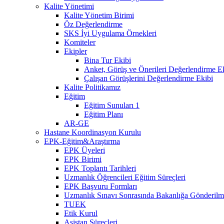
Kalite Yönetimi
Kalite Yönetim Birimi
Öz Değerlendirme
SKS İyi Uygulama Örnekleri
Komiteler
Ekipler
Bina Tur Ekibi
Anket, Görüş ve Önerileri Değerlendirme E
Çalışan Görüşlerini Değerlendirme Ekibi
Kalite Politikamız
Eğitim
Eğitim Sunuları 1
Eğitim Planı
AR-GE
Hastane Koordinasyon Kurulu
EPK-Eğitim&Araştırma
EPK Üyeleri
EPK Birimi
EPK Toplantı Tarihleri
Uzmanlık Öğrencileri Eğitim Süreçleri
EPK Başvuru Formları
Uzmanlık Sınavı Sonrasında Bakanlığa Gönderilme
TUEK
Etik Kurul
Asistan Süreçleri