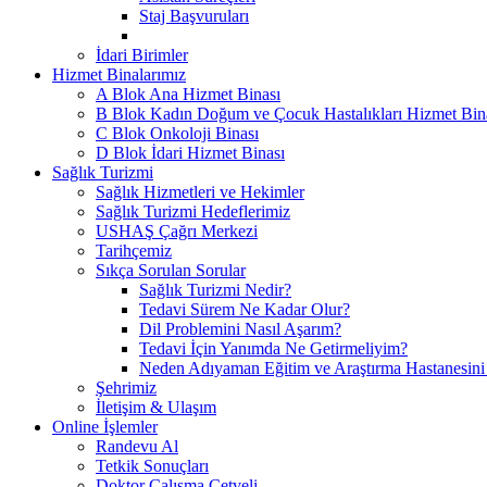
Staj Başvuruları
İdari Birimler
Hizmet Binalarımız
A Blok Ana Hizmet Binası
B Blok Kadın Doğum ve Çocuk Hastalıkları Hizmet Bin
C Blok Onkoloji Binası
D Blok İdari Hizmet Binası
Sağlık Turizmi
Sağlık Hizmetleri ve Hekimler
Sağlık Turizmi Hedeflerimiz
USHAŞ Çağrı Merkezi
Tarihçemiz
Sıkça Sorulan Sorular
Sağlık Turizmi Nedir?
Tedavi Sürem Ne Kadar Olur?
Dil Problemini Nasıl Aşarım?
Tedavi İçin Yanımda Ne Getirmeliyim?
Neden Adıyaman Eğitim ve Araştırma Hastanesini
Şehrimiz
İletişim & Ulaşım
Online İşlemler
Randevu Al
Tetkik Sonuçları
Doktor Çalışma Cetveli