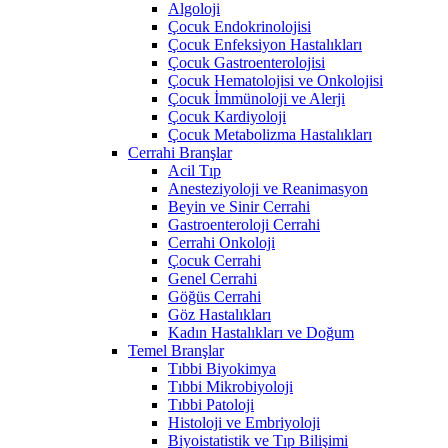
Algoloji
Çocuk Endokrinolojisi
Çocuk Enfeksiyon Hastalıkları
Çocuk Gastroenterolojisi
Çocuk Hematolojisi ve Onkolojisi
Çocuk İmmünoloji ve Alerji
Çocuk Kardiyoloji
Çocuk Metabolizma Hastalıkları
Cerrahi Branşlar
Acil Tıp
Anesteziyoloji ve Reanimasyon
Beyin ve Sinir Cerrahi
Gastroenteroloji Cerrahi
Cerrahi Onkoloji
Çocuk Cerrahi
Genel Cerrahi
Göğüs Cerrahi
Göz Hastalıkları
Kadın Hastalıkları ve Doğum
Temel Branşlar
Tıbbi Biyokimya
Tıbbi Mikrobiyoloji
Tıbbi Patoloji
Histoloji ve Embriyoloji
Biyoistatistik ve Tıp Bilişimi