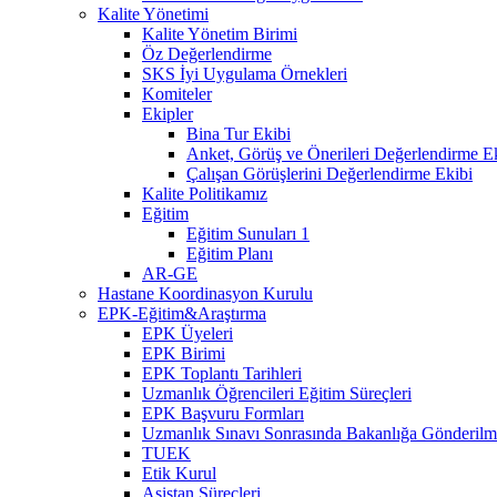
Kalite Yönetimi
Kalite Yönetim Birimi
Öz Değerlendirme
SKS İyi Uygulama Örnekleri
Komiteler
Ekipler
Bina Tur Ekibi
Anket, Görüş ve Önerileri Değerlendirme E
Çalışan Görüşlerini Değerlendirme Ekibi
Kalite Politikamız
Eğitim
Eğitim Sunuları 1
Eğitim Planı
AR-GE
Hastane Koordinasyon Kurulu
EPK-Eğitim&Araştırma
EPK Üyeleri
EPK Birimi
EPK Toplantı Tarihleri
Uzmanlık Öğrencileri Eğitim Süreçleri
EPK Başvuru Formları
Uzmanlık Sınavı Sonrasında Bakanlığa Gönderilme
TUEK
Etik Kurul
Asistan Süreçleri