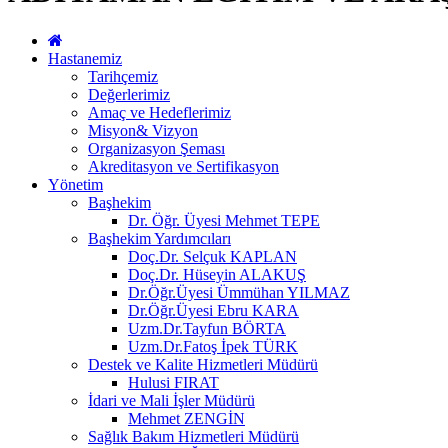
Hastanemiz
Tarihçemiz
Değerlerimiz
Amaç ve Hedeflerimiz
Misyon& Vizyon
Organizasyon Şeması
Akreditasyon ve Sertifikasyon
Yönetim
Başhekim
Dr. Öğr. Üyesi Mehmet TEPE
Başhekim Yardımcıları
Doç.Dr. Selçuk KAPLAN
Doç.Dr. Hüseyin ALAKUŞ
Dr.Öğr.Üyesi Ümmühan YILMAZ
Dr.Öğr.Üyesi Ebru KARA
Uzm.Dr.Tayfun BÖRTA
Uzm.Dr.Fatoş İpek TÜRK
Destek ve Kalite Hizmetleri Müdürü
Hulusi FIRAT
İdari ve Mali İşler Müdürü
Mehmet ZENGİN
Sağlık Bakım Hizmetleri Müdürü