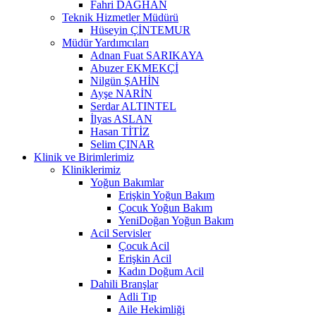
Fahri DAĞHAN
Teknik Hizmetler Müdürü
Hüseyin ÇİNTEMUR
Müdür Yardımcıları
Adnan Fuat SARIKAYA
Abuzer EKMEKÇİ
Nilgün ŞAHİN
Ayşe NARİN
Serdar ALTINTEL
İlyas ASLAN
Hasan TİTİZ
Selim ÇINAR
Klinik ve Birimlerimiz
Kliniklerimiz
Yoğun Bakımlar
Erişkin Yoğun Bakım
Çocuk Yoğun Bakım
YeniDoğan Yoğun Bakım
Acil Servisler
Çocuk Acil
Erişkin Acil
Kadın Doğum Acil
Dahili Branşlar
Adli Tıp
Aile Hekimliği