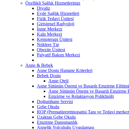
Özellikli Sağlık Hizmetlerimiz
Diyaliz
Evde Sağlık Hizmetleri
Fizik Tedavi Ünitesi
Girişimsel Radyoloji
İnme Merkezi
Kalp Merkezi
Kemoterapi Ünitesi
Nükleer Tıp
Obezite Ünitesi
Palyatif Bakım Merkezi
Anne & Bebek
Anne Dostu Hastane Kriterleri
Bebek Dostu
Anne Oteli
Anne Sütünün Önemi ve Başarılı Emzirme Eğitim
Anne Sütünün Önemi ve Başarılı Emzirme E
Emzirme ve Relaktasyon Polikliniği
Doğumhane Servisi
Gebe Okulu
ROP (Prematüreretinopatisi Tanı ve Tedavi merkez
Uzaktan Gebe Okulu
Emzirme Danışmanlık
Annelik Yolculuğu Uygulaması