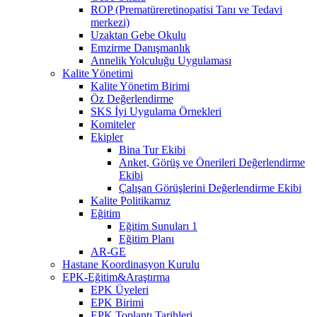
ROP (Prematüreretinopatisi Tanı ve Tedavi
merkezi)
Uzaktan Gebe Okulu
Emzirme Danışmanlık
Annelik Yolculuğu Uygulaması
Kalite Yönetimi
Kalite Yönetim Birimi
Öz Değerlendirme
SKS İyi Uygulama Örnekleri
Komiteler
Ekipler
Bina Tur Ekibi
Anket, Görüş ve Önerileri Değerlendirme
Ekibi
Çalışan Görüşlerini Değerlendirme Ekibi
Kalite Politikamız
Eğitim
Eğitim Sunuları 1
Eğitim Planı
AR-GE
Hastane Koordinasyon Kurulu
EPK-Eğitim&Araştırma
EPK Üyeleri
EPK Birimi
EPK Toplantı Tarihleri