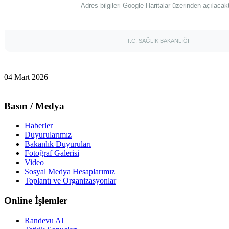
Adres bilgileri Google Haritalar üzerinden açılacakt
T.C. SAĞLIK BAKANLIĞI
04 Mart 2026
Basın / Medya
Haberler
Duyurularımız
Bakanlık Duyuruları
Fotoğraf Galerisi
Video
Sosyal Medya Hesaplarımız
Toplantı ve Organizasyonlar
Online İşlemler
Randevu Al