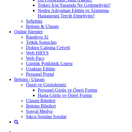
Tedavi İçin Yanımda Ne Getirmeliyim?
Neden Adıyaman Eğitim ve Araştırma
Hastanesini Tercih Etmeliyim?
Şehrimiz
İletişim & Ulaşım
Online İşlemler
Randevu Al
Tetkik Sonuçları
Doktor Çalışma Cetveli
Web HBYS
Web Pacs
Günlük Poliklinik Listesi
Uzaktan Eğitim
Personel Portal
İletişim / Ulaşım
Öneri ve Görüşleriniz
Personel Görüş ve Öneri Formu
Hasta Görüş ve Öneri Formu
Ulaşım Bilgileri
İletişim Bilgileri
Sosyal Medya
Sıkça Sorulan Sorular