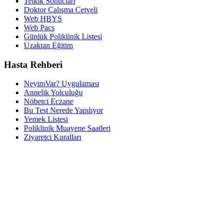
Tetkik Sonuçları
Doktor Çalışma Cetveli
Web HBYS
Web Pacs
Günlük Poliklinik Listesi
Uzaktan Eğitim
Hasta Rehberi
NeyimVar? Uygulaması
Annelik Yolculuğu
Nöbetci Eczane
Bu Test Nerede Yapılıyor
Yemek Listesi
Poliklinik Muayene Saatleri
Ziyaretçi Kuralları