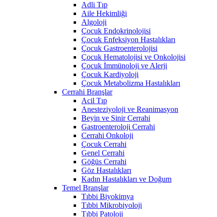
Adli Tıp
Aile Hekimliği
Algoloji
Çocuk Endokrinolojisi
Çocuk Enfeksiyon Hastalıkları
Çocuk Gastroenterolojisi
Çocuk Hematolojisi ve Onkolojisi
Çocuk İmmünoloji ve Alerji
Çocuk Kardiyoloji
Çocuk Metabolizma Hastalıkları
Cerrahi Branşlar
Acil Tıp
Anesteziyoloji ve Reanimasyon
Beyin ve Sinir Cerrahi
Gastroenteroloji Cerrahi
Cerrahi Onkoloji
Çocuk Cerrahi
Genel Cerrahi
Göğüs Cerrahi
Göz Hastalıkları
Kadın Hastalıkları ve Doğum
Temel Branşlar
Tıbbi Biyokimya
Tıbbi Mikrobiyoloji
Tıbbi Patoloji