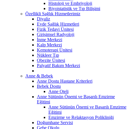
Histoloji ve Embriyoloji
Biyoistatistik ve Tıp Bilişimi
Özellikli Sağlık Hizmetlerimiz
Diyaliz
Evde Sağlık Hizmetleri
Fizik Tedavi Ünitesi
Girişimsel Radyoloji
İnme Merkezi
Kalp Merkezi
Kemoterapi Ünitesi
Nükleer Tıp
Obezite Ünitesi
Palyatif Bakım Merkezi
Anne & Bebek
Anne Dostu Hastane Kriterleri
Bebek Dostu
Anne Oteli
Anne Sütünün Önemi ve Başarılı Emzirme
Eğitimi
Anne Sütünün Önemi ve Başarılı Emzirme
Eğitimi
Emzirme ve Relaktasyon Polikliniği
Doğumhane Servisi
Gebe Okulu