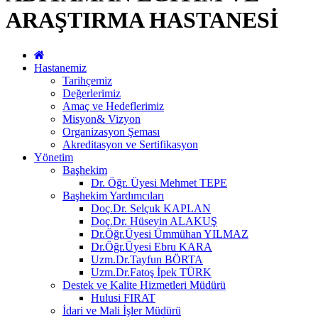
ARAŞTIRMA HASTANESİ
Hastanemiz
Tarihçemiz
Değerlerimiz
Amaç ve Hedeflerimiz
Misyon& Vizyon
Organizasyon Şeması
Akreditasyon ve Sertifikasyon
Yönetim
Başhekim
Dr. Öğr. Üyesi Mehmet TEPE
Başhekim Yardımcıları
Doç.Dr. Selçuk KAPLAN
Doç.Dr. Hüseyin ALAKUŞ
Dr.Öğr.Üyesi Ümmühan YILMAZ
Dr.Öğr.Üyesi Ebru KARA
Uzm.Dr.Tayfun BÖRTA
Uzm.Dr.Fatoş İpek TÜRK
Destek ve Kalite Hizmetleri Müdürü
Hulusi FIRAT
İdari ve Mali İşler Müdürü