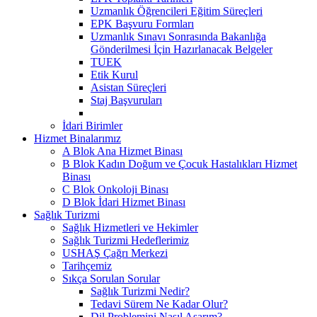
Uzmanlık Öğrencileri Eğitim Süreçleri
EPK Başvuru Formları
Uzmanlık Sınavı Sonrasında Bakanlığa
Gönderilmesi İçin Hazırlanacak Belgeler
TUEK
Etik Kurul
Asistan Süreçleri
Staj Başvuruları
İdari Birimler
Hizmet Binalarımız
A Blok Ana Hizmet Binası
B Blok Kadın Doğum ve Çocuk Hastalıkları Hizmet
Binası
C Blok Onkoloji Binası
D Blok İdari Hizmet Binası
Sağlık Turizmi
Sağlık Hizmetleri ve Hekimler
Sağlık Turizmi Hedeflerimiz
USHAŞ Çağrı Merkezi
Tarihçemiz
Sıkça Sorulan Sorular
Sağlık Turizmi Nedir?
Tedavi Sürem Ne Kadar Olur?
Dil Problemini Nasıl Aşarım?